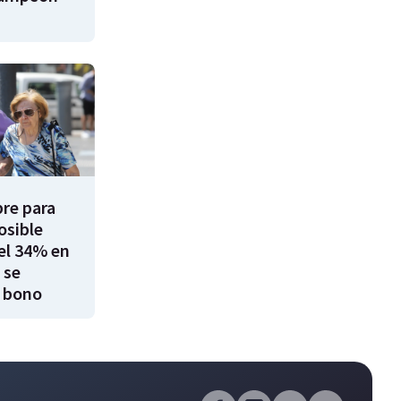
re para
osible
el 34% en
 se
 bono