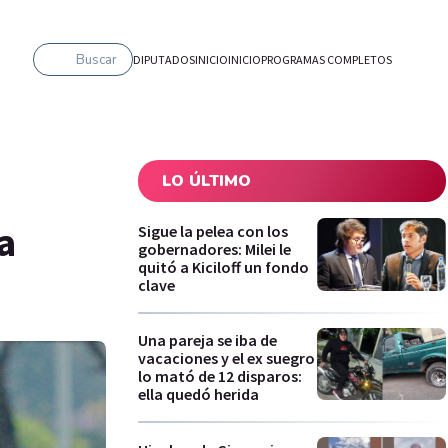
Buscar
DIPUTADOS
INICIO
INICIO
PROGRAMAS COMPLETOS
LO ÚLTIMO
a
Sigue la pelea con los
gobernadores: Milei le
quitó a Kiciloff un fondo
clave
Una pareja se iba de
vacaciones y el ex suegro
lo mató de 12 disparos:
ella quedó herida