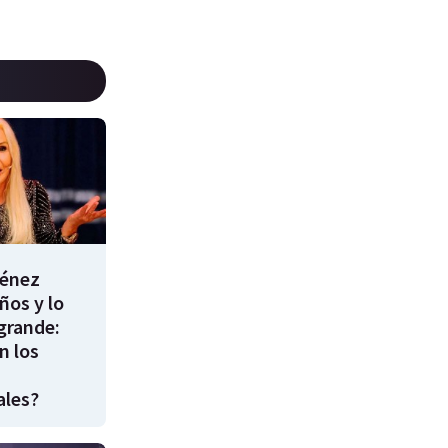
énez
ños y lo
 grande:
n los
ales?