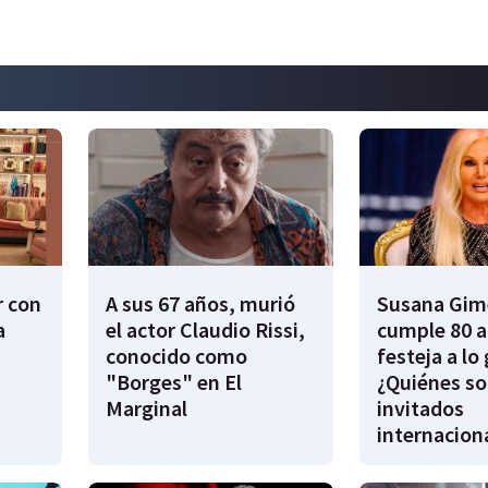
r con
A sus 67 años, murió
Susana Gim
a
el actor Claudio Rissi,
cumple 80 a
conocido como
festeja a lo
"Borges" en El
¿Quiénes so
Marginal
invitados
internacion