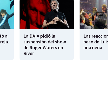
tó a
La DAIA pidió la
Las reaccion
reja,
suspensión del show
beso de Lui
o
de Roger Waters en
una nena
River