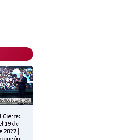
 Cierre:
l 19 de
e 2022 |
campeón