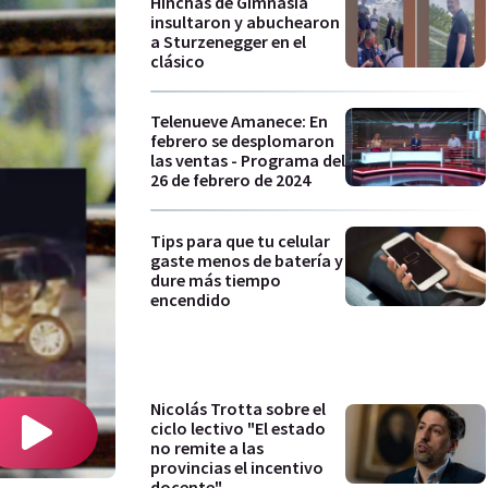
Hinchas de Gimnasia
insultaron y abuchearon
a Sturzenegger en el
clásico
Telenueve Amanece: En
febrero se desplomaron
las ventas - Programa del
26 de febrero de 2024
Tips para que tu celular
gaste menos de batería y
dure más tiempo
encendido
Nicolás Trotta sobre el
ciclo lectivo "El estado
no remite a las
provincias el incentivo
docente"