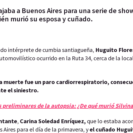
ajaba a Buenos Aires para una serie de show
bién murió su esposa y cuñado.
ido intérprete de cumbia santiagueña,
Huguito Flores
utomovilístico ocurrido en la Ruta 34, cerca de la loca
la muerte fue un paro cardiorrespiratorio, consecu
te el siniestro.
 preliminares de la autopsia: ¿De qué murió Silvin
antante
,
Carina Soledad Enríquez,
que lo estaba ac
s Aires para el día de la primavera, y
el cuñado Hugui