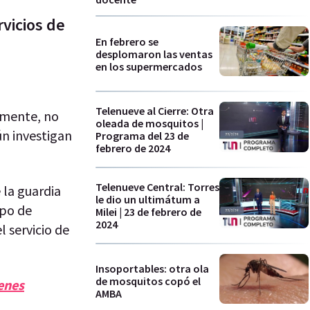
vicios de
En febrero se
desplomaron las ventas
en los supermercados
Telenueve al Cierre: Otra
amente, no
oleada de mosquitos |
ún investigan
Programa del 23 de
febrero de 2024
Telenueve Central: Torres
 la guardia
le dio un ultimátum a
rpo de
Milei | 23 de febrero de
2024
l servicio de
Insoportables: otra ola
de mosquitos copó el
enes
AMBA