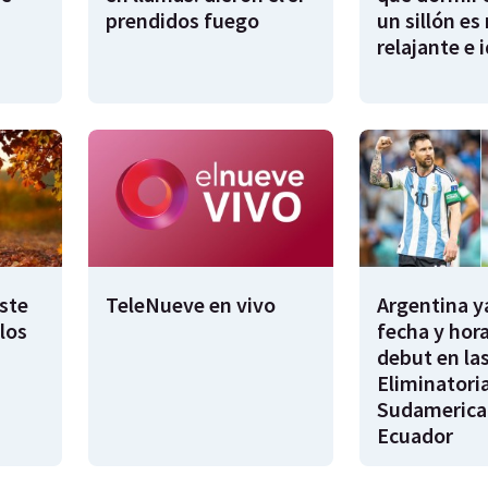
prendidos fuego
un sillón es
relajante e 
este
TeleNueve en vivo
Argentina y
los
fecha y hora
debut en la
Eliminatori
Sudamerica
Ecuador