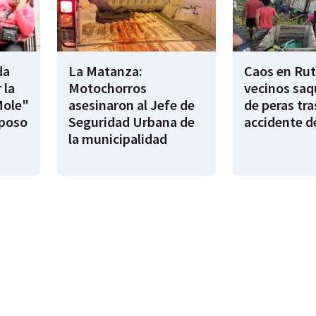
da
La Matanza:
Caos en Rut
 la
Motochorros
vecinos saq
Mole"
asesinaron al Jefe de
de peras tra
sposo
Seguridad Urbana de
accidente d
la municipalidad