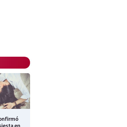
confirmó
siesta en