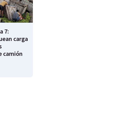
a 7:
uean carga
s
e camión