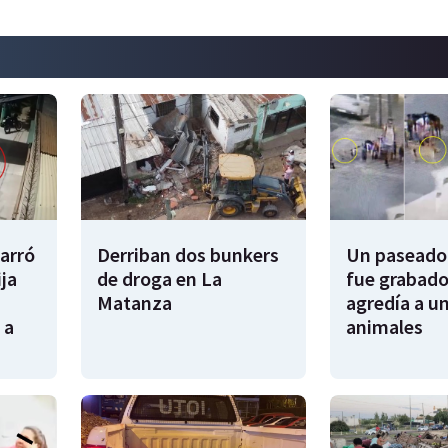
garró
Derriban dos bunkers
Un paseador
ija
de droga en La
fue grabado
Matanza
agredía a un
 a
animales