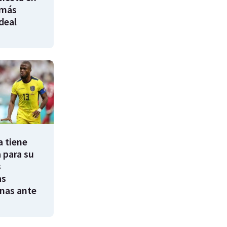
 más
ideal
a tiene
 para su
s
as
nas ante