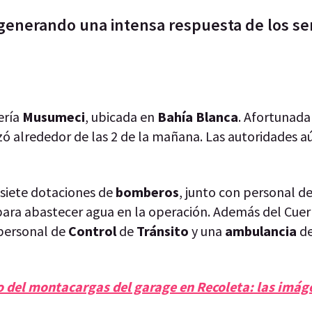
generando una intensa respuesta de los ser
ería
Musumeci
, ubicada en
Bahía Blanca
. Afortunad
zó alrededor de las 2 de la mañana. Las autoridades a
 siete dotaciones de
bomberos
, junto con personal de
para abastecer agua en la operación. Además del Cue
 personal de
Control
de
Tránsito
y una
ambulancia
de
o del montacargas del garage en Recoleta: las imág