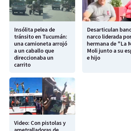
Insólita pelea de
Desarticulan ban
tránsito en Tucumán:
narco liderada por
una camioneta arrojó
hermana de "La 
a un caballo que
Moli junto a su e
direccionaba un
e hijo
carrito
Video: Con pistolas y
ametralladoras de