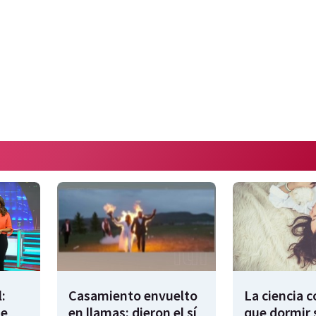
:
Casamiento envuelto
La ciencia 
de
en llamas: dieron el sí
que dormir 