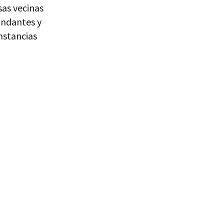
sas vecinas
indantes y
nstancias