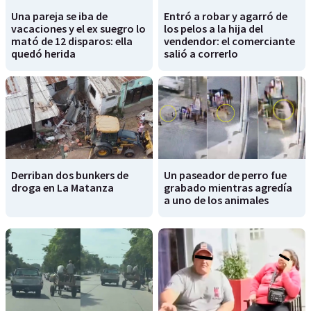
Una pareja se iba de
Entró a robar y agarró de
vacaciones y el ex suegro lo
los pelos a la hija del
mató de 12 disparos: ella
vendendor: el comerciante
quedó herida
salió a correrlo
Derriban dos bunkers de
Un paseador de perro fue
droga en La Matanza
grabado mientras agredía
a uno de los animales