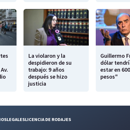
rtes
La violaron y la
Guillermo F
despidieron de su
dólar tendr
 Av.
trabajo: 9 años
estar en 600
dio
después se hizo
pesos"
justicia
NOS
LEGALES
LICENCIA DE RODAJES