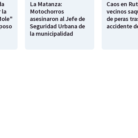
da
La Matanza:
Caos en Rut
 la
Motochorros
vecinos saq
Mole"
asesinaron al Jefe de
de peras tra
sposo
Seguridad Urbana de
accidente d
la municipalidad