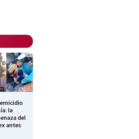
femicidio
a: la
enaza del
 ex antes