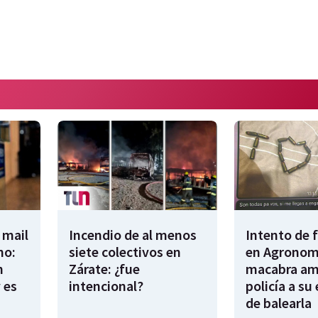
 mail
Incendio de al menos
Intento de 
no:
siete colectivos en
en Agronomí
n
Zárate: ¿fue
macabra am
 es
intencional?
policía a su
de balearla