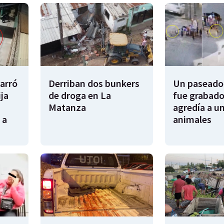
garró
Derriban dos bunkers
Un paseador
ija
de droga en La
fue grabado
Matanza
agredía a un
 a
animales