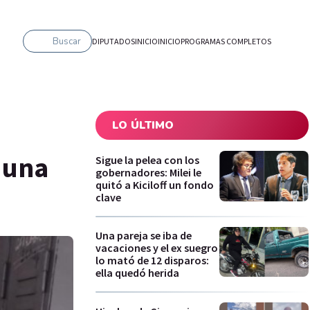
Buscar
DIPUTADOS
INICIO
INICIO
PROGRAMAS COMPLETOS
LO ÚLTIMO
 una
Sigue la pelea con los
gobernadores: Milei le
quitó a Kiciloff un fondo
clave
Una pareja se iba de
vacaciones y el ex suegro
lo mató de 12 disparos:
ella quedó herida