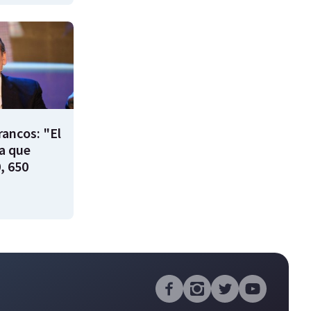
rancos: "El
ía que
, 650