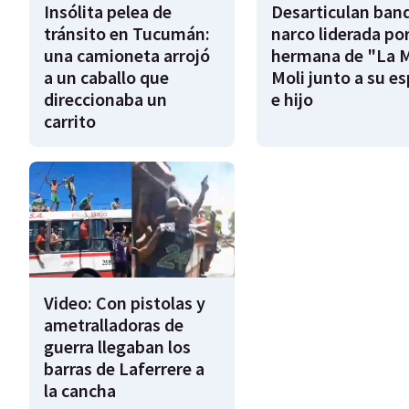
Insólita pelea de
Desarticulan ban
tránsito en Tucumán:
narco liderada por
una camioneta arrojó
hermana de "La 
a un caballo que
Moli junto a su e
direccionaba un
e hijo
carrito
Video: Con pistolas y
ametralladoras de
guerra llegaban los
barras de Laferrere a
la cancha