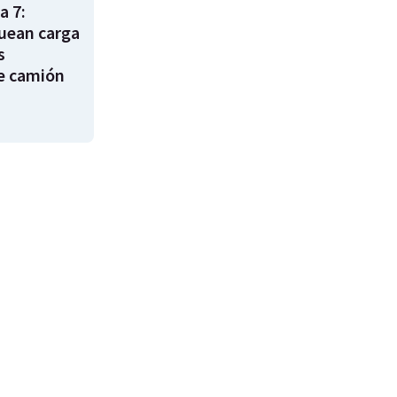
a 7:
uean carga
s
e camión