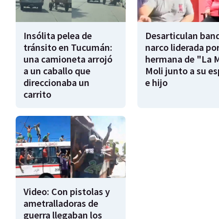
Insólita pelea de
Desarticulan ban
tránsito en Tucumán:
narco liderada por
una camioneta arrojó
hermana de "La 
a un caballo que
Moli junto a su e
direccionaba un
e hijo
carrito
Video: Con pistolas y
ametralladoras de
guerra llegaban los