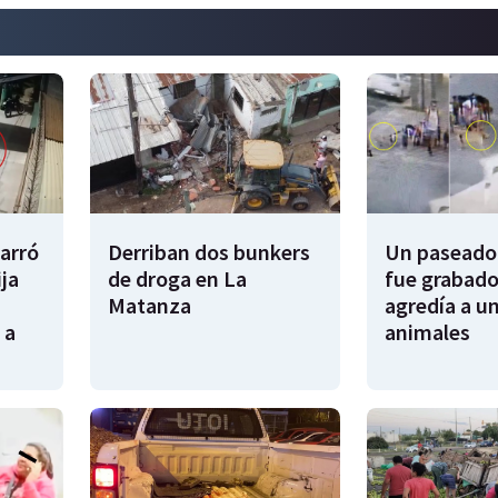
garró
Derriban dos bunkers
Un paseador
ija
de droga en La
fue grabado
Matanza
agredía a un
 a
animales