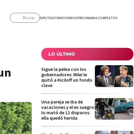
Buscar
DIPUTADOS
INICIO
INICIO
PROGRAMAS COMPLETOS
LO ÚLTIMO
 un
Sigue la pelea con los
gobernadores: Milei le
quitó a Kiciloff un fondo
clave
Una pareja se iba de
vacaciones y el ex suegro
lo mató de 12 disparos:
ella quedó herida