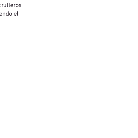
trulleros
iendo el