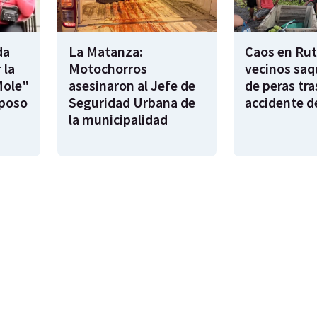
da
La Matanza:
Caos en Rut
 la
Motochorros
vecinos saq
Mole"
asesinaron al Jefe de
de peras tra
sposo
Seguridad Urbana de
accidente d
la municipalidad