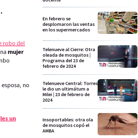
.
En febrero se
desplomaron las ventas
en los supermercados
e robo del
Telenueve al Cierre: Otra
una
mujer
oleada de mosquitos |
umbo
Programa del 23 de
febrero de 2024
Telenueve Central: Torres
u esposa, no
le dio un ultimátum a
o
Milei | 23 de febrero de
2024
les un
Insoportables: otra ola
de mosquitos copó el
AMBA