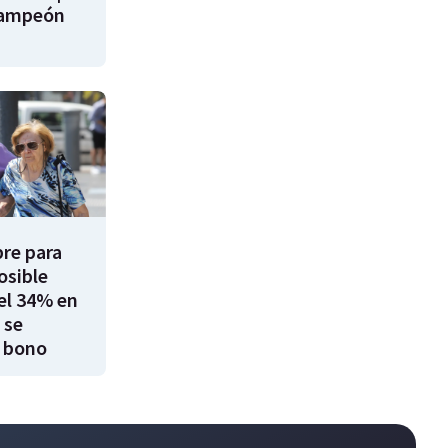
campeón
re para
osible
el 34% en
 se
 bono