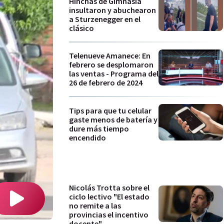
Hinchas de Gimnasia
insultaron y abuchearon
a Sturzenegger en el
clásico
Telenueve Amanece: En
febrero se desplomaron
las ventas - Programa del
26 de febrero de 2024
Tips para que tu celular
gaste menos de batería y
dure más tiempo
encendido
Nicolás Trotta sobre el
ciclo lectivo "El estado
no remite a las
provincias el incentivo
docente"