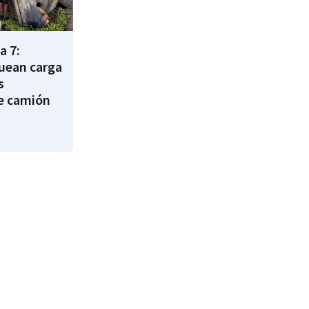
a 7:
uean carga
s
e camión