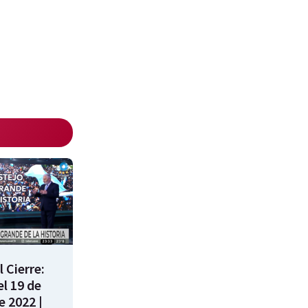
 Cierre:
l 19 de
e 2022 |