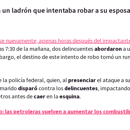
 a un ladrón que intentaba robar a su esposa
se nuevamente, apenas horas después del impactant
las 7:30 de la mañana, dos delincuentes
abordaron
a 
mbargo, el destino de este intento de robo tomó un r
 la policía federal, quien, al
presenciar
el ataque a s
l marido
disparó
contra los
delincuentes
, impactand
etros antes de
caer
en la
esquina
.
lo: las petroleras vuelven a aumentar los combustib