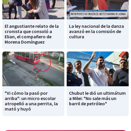
El angustiante relato de la
La ley nacional de la danza
cronista que consoló a
avanzó en la comisión de
Elian, el compañero de
cultura
Morena Domínguez
"Vi cómo la pasó por
Chubut le dió un ultimátum
arriba": un micro escolar
a Milei: "No sale más un
atropelló a una perrita, la
barril de petróleo"
mató y huyó