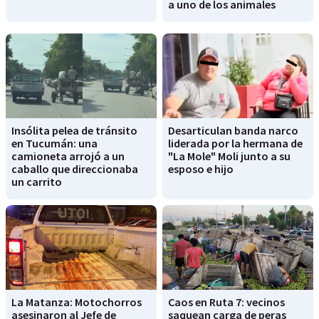
a uno de los animales
Insólita pelea de tránsito
Desarticulan banda narco
en Tucumán: una
liderada por la hermana de
camioneta arrojó a un
"La Mole" Moli junto a su
caballo que direccionaba
esposo e hijo
un carrito
La Matanza: Motochorros
Caos en Ruta 7: vecinos
asesinaron al Jefe de
saquean carga de peras