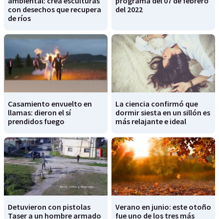
ambiental: crea esculturas
programa del 07 de febrero
con desechos que recupera
del 2022
de ríos
Casamiento envuelto en
La ciencia confirmó que
llamas: dieron el sí
dormir siesta en un sillón es
prendidos fuego
más relajante e ideal
Detuvieron con pistolas
Verano en junio: este otoño
Taser a un hombre armado
fue uno de los tres más