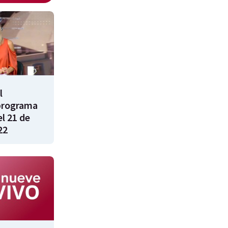
l
programa
l 21 de
22