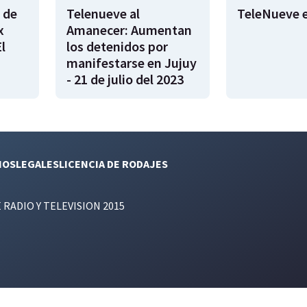
 de
Telenueve al
TeleNueve e
x
Amanecer: Aumentan
l
los detenidos por
manifestarse en Jujuy
- 21 de julio del 2023
NOS
LEGALES
LICENCIA DE RODAJES
E RADIO Y TELEVISION 2015