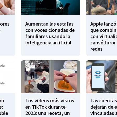
dores
Aumentan las estafas
Apple lanzó 
e
con voces clonadas de
que combina
familiares usando la
con virtuali
inteligencia artificial
causó furor 
redes
on
Los videos más vistos
Las cuentas
s:
en TikTok durante
dejarán de e
oble
2023: una receta, un
vinculadas 