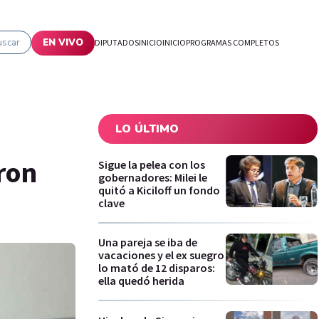
uscar
EN VIVO
DIPUTADOS
INICIO
INICIO
PROGRAMAS COMPLETOS
LO ÚLTIMO
ron
Sigue la pelea con los
gobernadores: Milei le
quitó a Kiciloff un fondo
clave
Una pareja se iba de
vacaciones y el ex suegro
lo mató de 12 disparos:
ella quedó herida