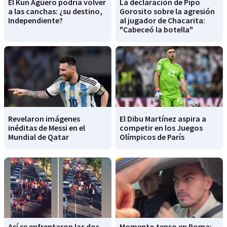
El Kun Agüero podría volver
La declaración de Pipo
a las canchas: ¿su destino,
Gorosito sobre la agresión
Independiente?
al jugador de Chacarita:
"Cabeceó la botella"
Revelaron imágenes
El Dibu Martínez aspira a
inéditas de Messi en el
competir en los Juegos
Mundial de Qatar
Olímpicos de París
Así se enfrentaron las dos
Momento tenso en Roma: