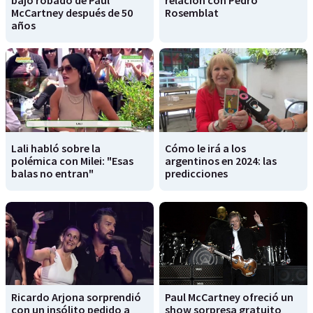
bajo robado de Paul
relación con Pedro
McCartney después de 50
Rosemblat
años
Lali habló sobre la
Cómo le irá a los
polémica con Milei: "Esas
argentinos en 2024: las
balas no entran"
predicciones
Ricardo Arjona sorprendió
Paul McCartney ofreció un
con un insólito pedido a
show sorpresa gratuito