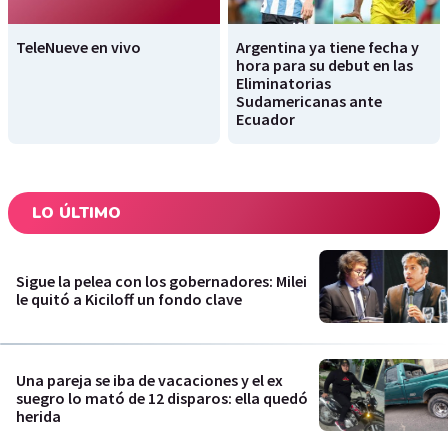
TeleNueve en vivo
Argentina ya tiene fecha y
hora para su debut en las
Eliminatorias
Sudamericanas ante
Ecuador
LO ÚLTIMO
Sigue la pelea con los gobernadores: Milei
le quitó a Kiciloff un fondo clave
Una pareja se iba de vacaciones y el ex
suegro lo mató de 12 disparos: ella quedó
herida