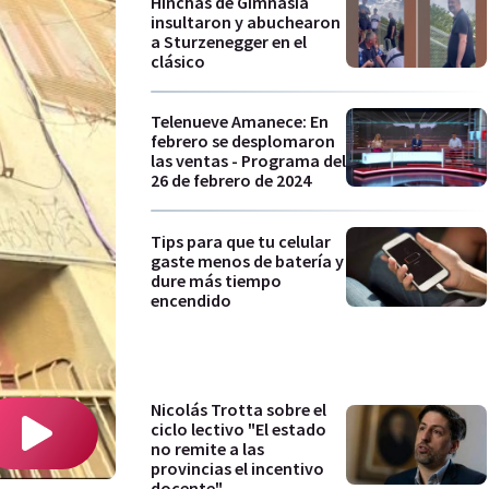
Hinchas de Gimnasia
insultaron y abuchearon
a Sturzenegger en el
clásico
Telenueve Amanece: En
febrero se desplomaron
las ventas - Programa del
26 de febrero de 2024
Tips para que tu celular
gaste menos de batería y
dure más tiempo
encendido
Nicolás Trotta sobre el
ciclo lectivo "El estado
no remite a las
provincias el incentivo
docente"