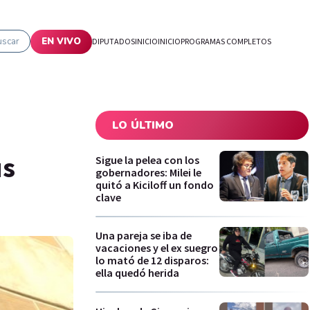
uscar
EN VIVO
DIPUTADOS
INICIO
INICIO
PROGRAMAS COMPLETOS
LO ÚLTIMO
us
Sigue la pelea con los
gobernadores: Milei le
quitó a Kiciloff un fondo
clave
Una pareja se iba de
vacaciones y el ex suegro
lo mató de 12 disparos:
ella quedó herida