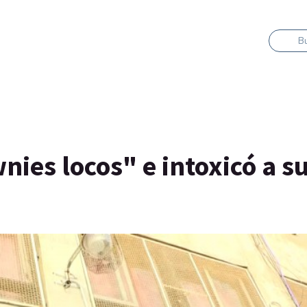
B
nies locos" e intoxicó a s