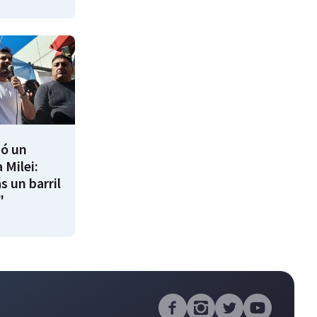
ió un
 Milei:
s un barril
"