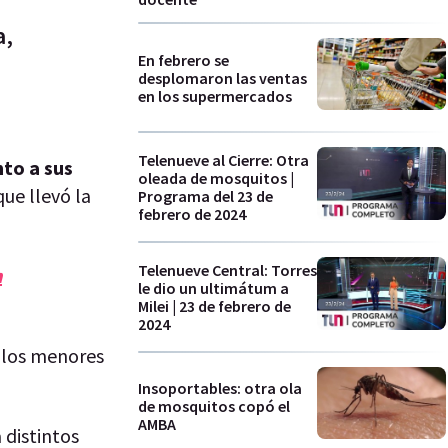
a,
En febrero se
desplomaron las ventas
en los supermercados
Telenueve al Cierre: Otra
nto a sus
oleada de mosquitos |
que llevó la
Programa del 23 de
febrero de 2024
Telenueve Central: Torres
n
le dio un ultimátum a
Milei | 23 de febrero de
2024
i los menores
Insoportables: otra ola
de mosquitos copó el
AMBA
 distintos