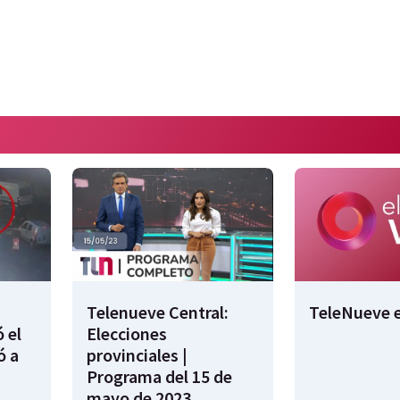
Telenueve Central:
TeleNueve e
 el
Elecciones
ó a
provinciales |
Programa del 15 de
mayo de 2023