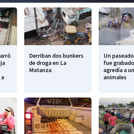
garró
Derriban dos bunkers
Un paseador
ija
de droga en La
fue grabado
Matanza
agredía a un
 a
animales