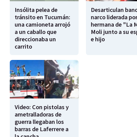
Insólita pelea de
Desarticulan ban
tránsito en Tucumán:
narco liderada por
una camioneta arrojó
hermana de "La 
a un caballo que
Moli junto a su e
direccionaba un
e hijo
carrito
Video: Con pistolas y
ametralladoras de
guerra llegaban los
barras de Laferrere a
la cancha