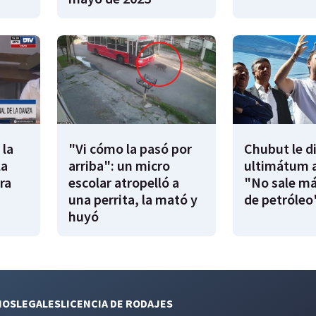
 la
"Vi cómo la pasó por
Chubut le d
la
arriba": un micro
ultimátum a
ra
escolar atropelló a
"No sale má
una perrita, la mató y
de petróleo
huyó
NOS
LEGALES
LICENCIA DE RODAJES