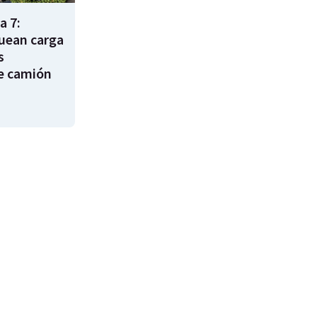
a 7:
uean carga
s
e camión