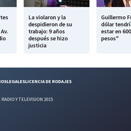
rtes
La violaron y la
Guillermo F
despidieron de su
dólar tendr
 Av.
trabajo: 9 años
estar en 600
dio
después se hizo
pesos"
justicia
NOS
LEGALES
LICENCIA DE RODAJES
E RADIO Y TELEVISION 2015