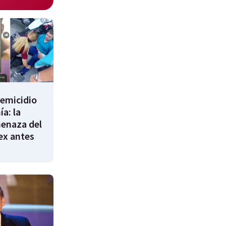
femicidio
a: la
enaza del
 ex antes