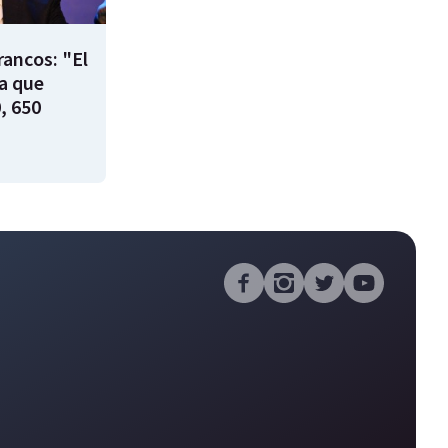
rancos: "El
ía que
, 650