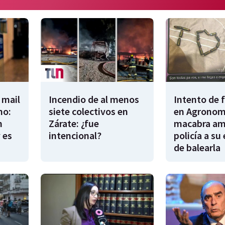
 mail
Incendio de al menos
Intento de 
no:
siete colectivos en
en Agronomí
n
Zárate: ¿fue
macabra am
 es
intencional?
policía a su
de balearla