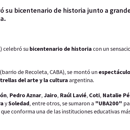
ó su bicentenario de historia junto a grand
na.
) celebró su
bicentenario de historia
con un sensaci
(barrio de Recoleta, CABA), se montó un
espectáculo
rellas del arte y la cultura
argentina.
bón
,
Pedro Aznar
,
Jairo
,
Raúl Lavié
,
Coti
,
Natalie Pé
ra
y
Soledad
, entre otros, se sumaron a
"UBA200"
pa
a que conforma una de las instituciones educativas má