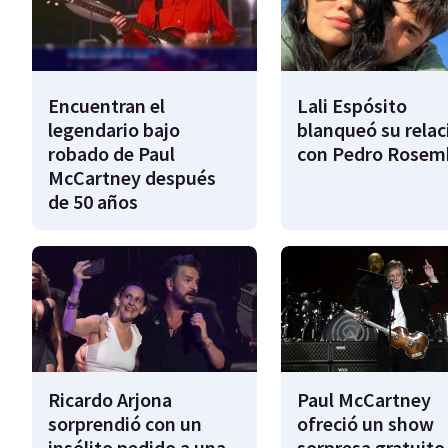
Encuentran el
Lali Espósito
legendario bajo
blanqueó su relac
robado de Paul
con Pedro Rosem
McCartney después
de 50 años
Ricardo Arjona
Paul McCartney
sorprendió con un
ofreció un show
insólito pedido a una
sorpresa gratuito