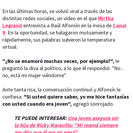
En las últimas horas, se volvió viral a través de las
distintas redes sociales, un video en el que
Mirtha
Legrand
entrevista a Raúl Alfonsín en la mesa de
Canal
9
. En la oportunidad, se halagaron mutuamente y
rápidamente, sus palabras subieron la temperatura
virtual.
"¿No se enamoró muchas veces, por ejemplo?",
le
preguntó la diva al político, a lo que él respondió: "No...
no, está mi mujer viéndome".
Ante tanta risa, la conversación continuó y Alfonsín le
confiesa:
"Si usted quiere saber, yo me hice fantasías
con usted cuando era joven",
agregó sonrojado.
TE PUEDE INTERESAR:
Una joven asegura ser
la hija de Ricky Maravilla: "Mi mamá siempre
me dijo que él era mi papá"