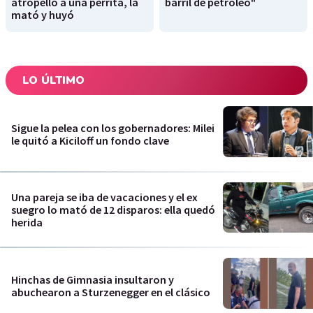
atropelló a una perrita, la
barril de petróleo"
mató y huyó
LO ÚLTIMO
Sigue la pelea con los gobernadores: Milei
le quitó a Kiciloff un fondo clave
Una pareja se iba de vacaciones y el ex
suegro lo mató de 12 disparos: ella quedó
herida
Hinchas de Gimnasia insultaron y
abuchearon a Sturzenegger en el clásico