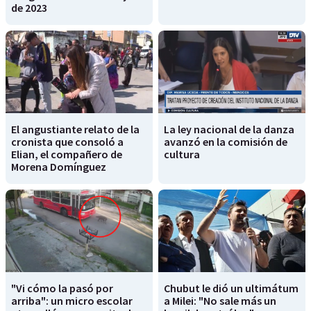
de 2023
El angustiante relato de la
La ley nacional de la danza
cronista que consoló a
avanzó en la comisión de
Elian, el compañero de
cultura
Morena Domínguez
"Vi cómo la pasó por
Chubut le dió un ultimátum
arriba": un micro escolar
a Milei: "No sale más un