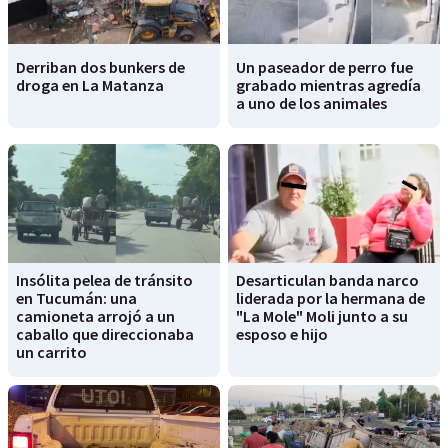
Derriban dos bunkers de
Un paseador de perro fue
droga en La Matanza
grabado mientras agredía
a uno de los animales
Insólita pelea de tránsito
Desarticulan banda narco
en Tucumán: una
liderada por la hermana de
camioneta arrojó a un
"La Mole" Moli junto a su
caballo que direccionaba
esposo e hijo
un carrito