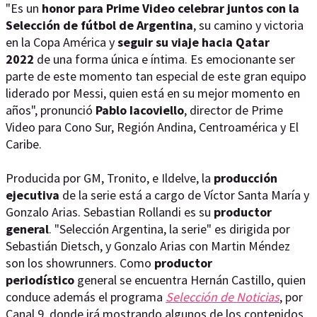
"Es un
honor para Prime Video celebrar juntos con la
Selección de fútbol de Argentina
, su camino y victoria
en la Copa América y
seguir su viaje hacia Qatar
2022
de una forma única e íntima. Es emocionante ser
parte de este momento tan especial de este gran equipo
liderado por Messi, quien está en su mejor momento en
años", pronunció
Pablo Iacoviello
, director de Prime
Video para Cono Sur, Región Andina, Centroamérica y El
Caribe.
Producida por GM, Tronito, e Ildelve, la
producción
ejecutiva
de la serie está a cargo de Víctor Santa María y
Gonzalo Arias. Sebastian Rollandi es su
productor
general
. "Selección Argentina, la serie" es dirigida por
Sebastián Dietsch, y Gonzalo Arias con Martin Méndez
son los showrunners. Como
productor
periodístico
general se encuentra Hernán Castillo, quien
conduce además el programa
Selección de Noticias
, por
Canal 9, donde irá mostrando algunos de los contenidos