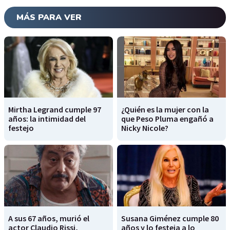
MÁS PARA VER
Mirtha Legrand cumple 97
¿Quién es la mujer con la
años: la intimidad del
que Peso Pluma engañó a
festejo
Nicky Nicole?
A sus 67 años, murió el
Susana Giménez cumple 80
actor Claudio Rissi,
años y lo festeja a lo