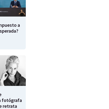
impuesto a
esperada?
e
a fotógrafa
e retrata