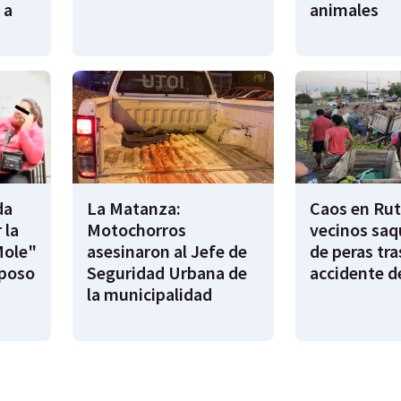
 a
animales
da
La Matanza:
Caos en Rut
 la
Motochorros
vecinos saq
Mole"
asesinaron al Jefe de
de peras tra
sposo
Seguridad Urbana de
accidente d
la municipalidad