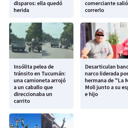
disparos: ella quedó
comerciante salió
herida
correrlo
Insólita pelea de
Desarticulan ban
tránsito en Tucumán:
narco liderada por
una camioneta arrojó
hermana de "La 
a un caballo que
Moli junto a su e
direccionaba un
e hijo
carrito