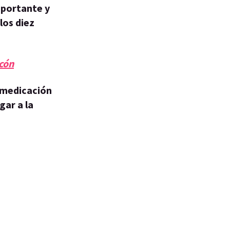
mportante y
los diez
ncón
a medicación
gar a la