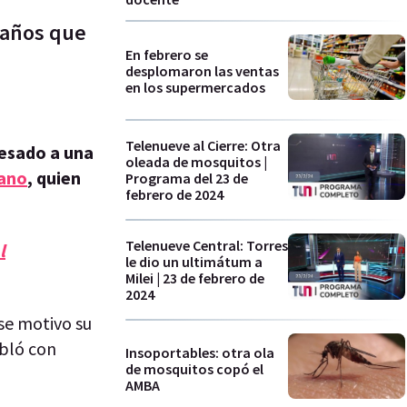
0 años que
En febrero se
desplomaron las ventas
en los supermercados
Telenueve al Cierre: Otra
resado a una
oleada de mosquitos |
iano
, quien
Programa del 23 de
febrero de 2024
Telenueve Central: Torres
l
le dio un ultimátum a
Milei | 23 de febrero de
2024
ese motivo su
abló con
Insoportables: otra ola
de mosquitos copó el
AMBA