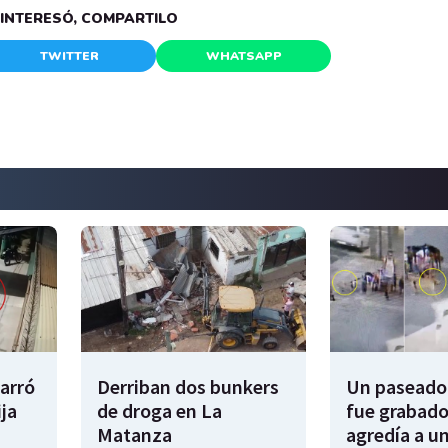
E INTERESÓ, COMPARTILO
TWITTER
WHATSAPP
garró
Derriban dos bunkers
Un paseador
ija
de droga en La
fue grabado
Matanza
agredía a un