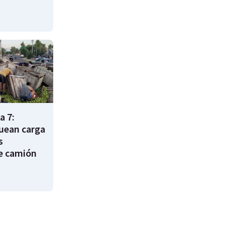
a 7:
uean carga
s
e camión