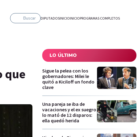
Buscar
DIPUTADOS
INICIO
INICIO
PROGRAMAS COMPLETOS
LO ÚLTIMO
o que
Sigue la pelea con los
gobernadores: Milei le
quitó a Kiciloff un fondo
clave
Una pareja se iba de
vacaciones y el ex suegro
lo mató de 12 disparos:
ella quedó herida