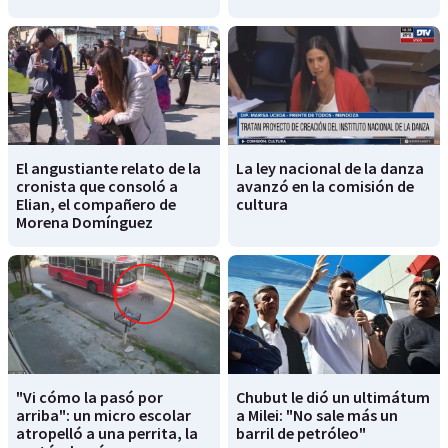
El angustiante relato de la
La ley nacional de la danza
cronista que consoló a
avanzó en la comisión de
Elian, el compañero de
cultura
Morena Domínguez
"Vi cómo la pasó por
Chubut le dió un ultimátum
arriba": un micro escolar
a Milei: "No sale más un
atropelló a una perrita, la
barril de petróleo"