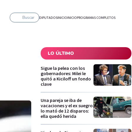
Buscar
DIPUTADOS
INICIO
INICIO
PROGRAMAS COMPLETOS
LO ÚLTIMO
Sigue la pelea con los
gobernadores: Milei le
quitó a Kiciloff un fondo
clave
Una pareja se iba de
vacaciones y el ex suegro
lo mató de 12 disparos:
ella quedó herida