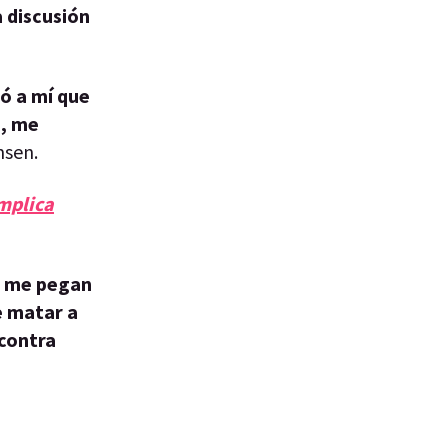
a discusión
ió a mí que
e, me
msen.
omplica
o, me pegan
e matar a
 contra