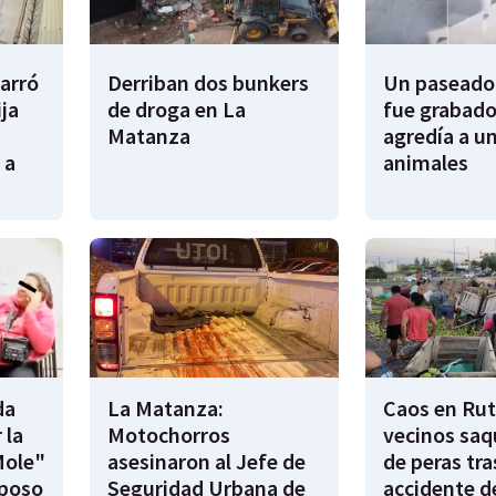
garró
Derriban dos bunkers
Un paseador
ija
de droga en La
fue grabado
Matanza
agredía a un
 a
animales
da
La Matanza:
Caos en Rut
 la
Motochorros
vecinos saq
Mole"
asesinaron al Jefe de
de peras tra
sposo
Seguridad Urbana de
accidente d