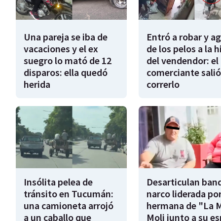
Una pareja se iba de
Entró a robar y a
vacaciones y el ex
de los pelos a la h
suegro lo mató de 12
del vendendor: el
disparos: ella quedó
comerciante salió
herida
correrlo
Insólita pelea de
Desarticulan ban
tránsito en Tucumán:
narco liderada por
una camioneta arrojó
hermana de "La 
a un caballo que
Moli junto a su e