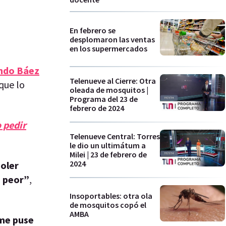
En febrero se
desplomaron las ventas
en los supermercados
ndo Báez
Telenueve al Cierre: Otra
que lo
oleada de mosquitos |
Programa del 23 de
febrero de 2024
 pedir
Telenueve Central: Torres
le dio un ultimátum a
Milei | 23 de febrero de
2024
doler
s peor”
,
Insoportables: otra ola
de mosquitos copó el
AMBA
 me puse