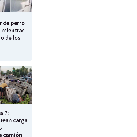
 de perro
 mientras
o de los
a 7:
uean carga
s
e camión