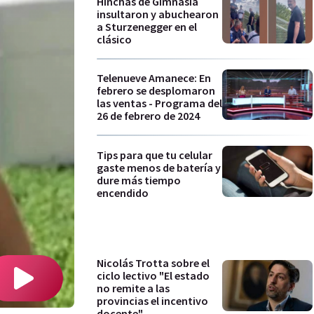
Hinchas de Gimnasia
insultaron y abuchearon
a Sturzenegger en el
clásico
Telenueve Amanece: En
febrero se desplomaron
las ventas - Programa del
26 de febrero de 2024
Tips para que tu celular
gaste menos de batería y
dure más tiempo
encendido
Nicolás Trotta sobre el
ciclo lectivo "El estado
no remite a las
provincias el incentivo
docente"