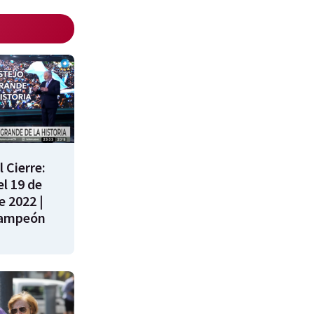
 Cierre:
l 19 de
e 2022 |
campeón