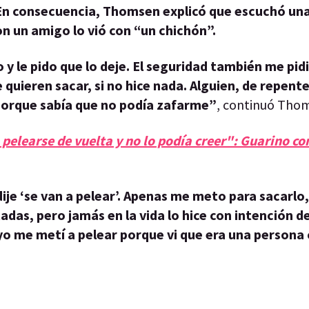
”. En consecuencia, Thomsen explicó que escuchó un
n un amigo lo vió con “un chichón”.
y le pido que lo deje. El seguridad también me pid
uieren sacar, si no hice nada. Alguien, de repent
 porque sabía que no podía zafarme”
, continuó Tho
pelearse de vuelta y no lo podía creer": Guarino c
ije ‘se van a pelear’. Apenas me meto para sacarl
adas, pero jamás en la vida lo hice con intención d
 yo me metí a pelear porque vi que era una persona