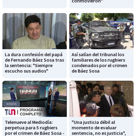
conmovieron"
La dura confesión del papá
Así salían del tribunal los
de Fernando Báez Sosa tras
familiares de los rugbiers
la sentencia: "Siempre
condenados por el crimen
escucho sus audios"
de Báez Sosa
Telenueve al Mediodía:
"Una justicia débil al
perpetua para 5 rugbiers
momento de evaluar
por el crimen de Báez Sosa -
sentencia, no es justicia",