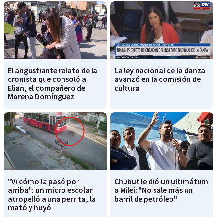
El angustiante relato de la
La ley nacional de la danza
cronista que consoló a
avanzó en la comisión de
Elian, el compañero de
cultura
Morena Domínguez
"Vi cómo la pasó por
Chubut le dió un ultimátum
arriba": un micro escolar
a Milei: "No sale más un
atropelló a una perrita, la
barril de petróleo"
mató y huyó