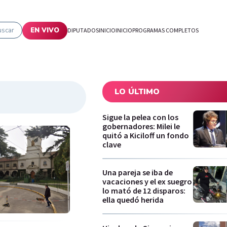
uscar
EN VIVO
DIPUTADOS
INICIO
INICIO
PROGRAMAS COMPLETOS
LO ÚLTIMO
Sigue la pelea con los
gobernadores: Milei le
quitó a Kiciloff un fondo
clave
Una pareja se iba de
vacaciones y el ex suegro
lo mató de 12 disparos:
ella quedó herida