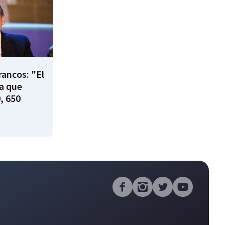
rancos: "El
ía que
, 650