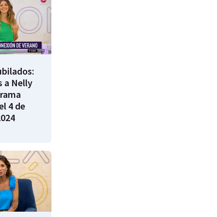
bilados:
 a Nelly
grama
l 4 de
2024