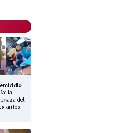
femicidio
a: la
enaza del
 ex antes