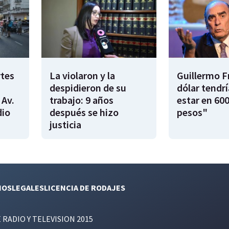
rtes
La violaron y la
Guillermo F
despidieron de su
dólar tendr
 Av.
trabajo: 9 años
estar en 600
dio
después se hizo
pesos"
justicia
NOS
LEGALES
LICENCIA DE RODAJES
E RADIO Y TELEVISION 2015