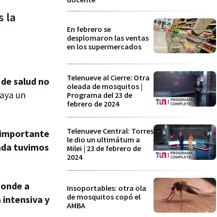
s la
En febrero se
desplomaron las ventas
en los supermercados
Telenueve al Cierre: Otra
 de salud no
oleada de mosquitos |
haya un
Programa del 23 de
febrero de 2024
Telenueve Central: Torres
 importante
le dio un ultimátum a
ada tuvimos
Milei | 23 de febrero de
2024
ponde a
Insoportables: otra ola
de mosquitos copó el
 intensiva y
AMBA