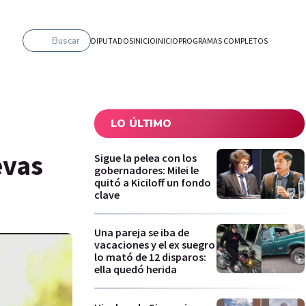
Buscar
DIPUTADOS
INICIO
INICIO
PROGRAMAS COMPLETOS
LO ÚLTIMO
evas
Sigue la pelea con los
gobernadores: Milei le
quitó a Kiciloff un fondo
clave
Una pareja se iba de
vacaciones y el ex suegro
lo mató de 12 disparos:
ella quedó herida