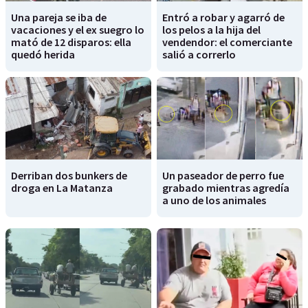
Una pareja se iba de
Entró a robar y agarró de
vacaciones y el ex suegro lo
los pelos a la hija del
mató de 12 disparos: ella
vendendor: el comerciante
quedó herida
salió a correrlo
Derriban dos bunkers de
Un paseador de perro fue
droga en La Matanza
grabado mientras agredía
a uno de los animales