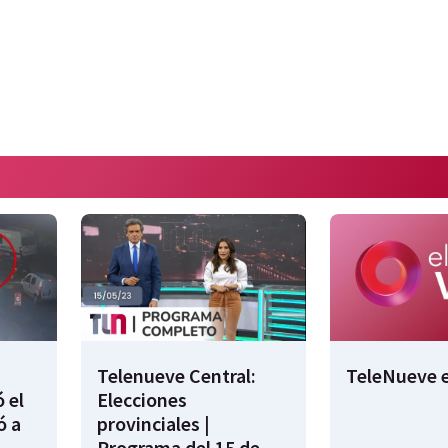
Telenueve Central:
TeleNueve e
 el
Elecciones
ó a
provinciales |
Programa del 15 de