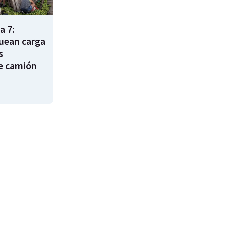
a 7:
uean carga
s
e camión