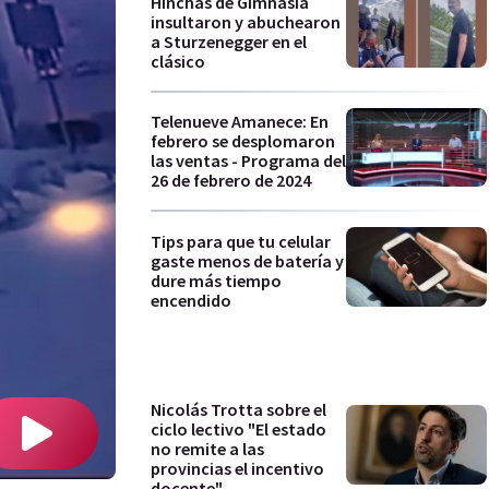
Hinchas de Gimnasia
insultaron y abuchearon
a Sturzenegger en el
clásico
Telenueve Amanece: En
febrero se desplomaron
las ventas - Programa del
26 de febrero de 2024
Tips para que tu celular
gaste menos de batería y
dure más tiempo
encendido
Nicolás Trotta sobre el
ciclo lectivo "El estado
no remite a las
provincias el incentivo
docente"