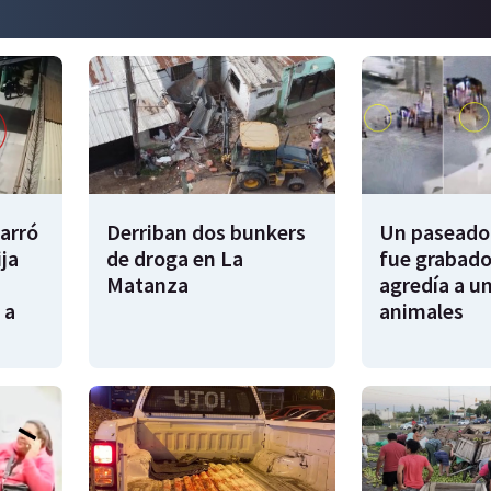
garró
Derriban dos bunkers
Un paseador
ija
de droga en La
fue grabado
Matanza
agredía a un
 a
animales