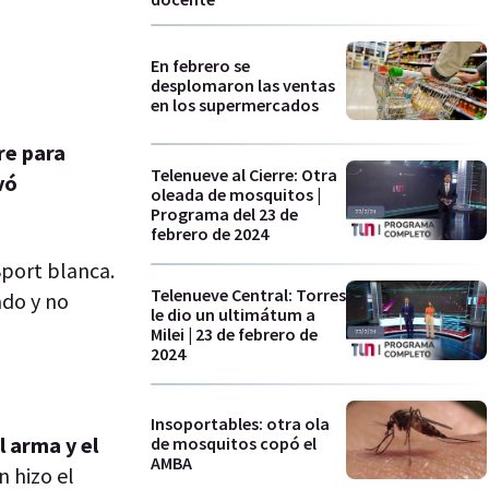
En febrero se
desplomaron las ventas
en los supermercados
re para
Telenueve al Cierre: Otra
vó
oleada de mosquitos |
Programa del 23 de
febrero de 2024
Sport blanca.
Telenueve Central: Torres
ado y no
le dio un ultimátum a
Milei | 23 de febrero de
2024
Insoportables: otra ola
l arma y el
de mosquitos copó el
AMBA
n hizo el