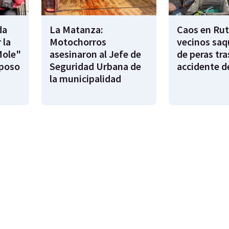
da
La Matanza:
Caos en Rut
 la
Motochorros
vecinos saq
Mole"
asesinaron al Jefe de
de peras tra
sposo
Seguridad Urbana de
accidente d
la municipalidad