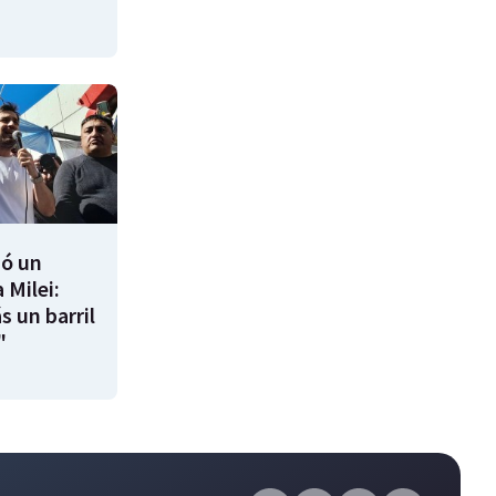
ió un
 Milei:
s un barril
"