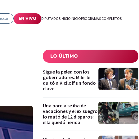
uscar
EN VIVO
DIPUTADOS
INICIO
INICIO
PROGRAMAS COMPLETOS
LO ÚLTIMO
Sigue la pelea con los
gobernadores: Milei le
quitó a Kiciloff un fondo
clave
Una pareja se iba de
vacaciones y el ex suegro
lo mató de 12 disparos:
ella quedó herida