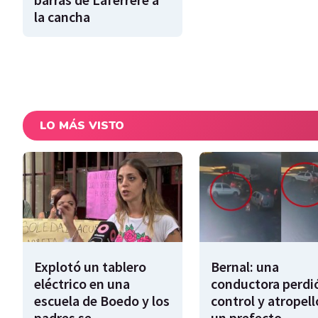
la cancha
LO MÁS VISTO
Explotó un tablero
Bernal: una
eléctrico en una
conductora perdió
escuela de Boedo y los
control y atropell
padres se
un prefecto