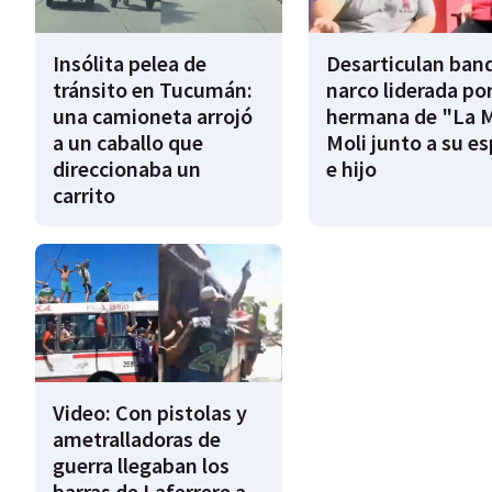
Insólita pelea de
Desarticulan ban
tránsito en Tucumán:
narco liderada por
una camioneta arrojó
hermana de "La 
a un caballo que
Moli junto a su e
direccionaba un
e hijo
carrito
Video: Con pistolas y
ametralladoras de
guerra llegaban los
barras de Laferrere a