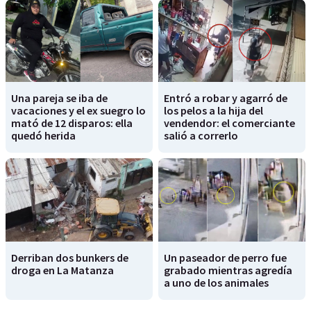
Una pareja se iba de
Entró a robar y agarró de
vacaciones y el ex suegro lo
los pelos a la hija del
mató de 12 disparos: ella
vendendor: el comerciante
quedó herida
salió a correrlo
Derriban dos bunkers de
Un paseador de perro fue
droga en La Matanza
grabado mientras agredía
a uno de los animales