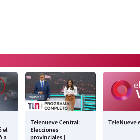
Telenueve Central:
TeleNueve e
 el
Elecciones
ó a
provinciales |