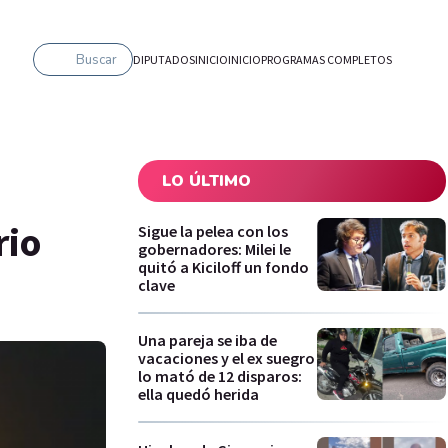
Buscar
DIPUTADOS
INICIO
INICIO
PROGRAMAS COMPLETOS
LO ÚLTIMO
rio
Sigue la pelea con los
gobernadores: Milei le
quitó a Kiciloff un fondo
clave
Una pareja se iba de
vacaciones y el ex suegro
lo mató de 12 disparos:
ella quedó herida