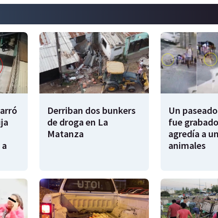
garró
Derriban dos bunkers
Un paseador
ija
de droga en La
fue grabado
Matanza
agredía a un
 a
animales