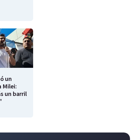
ió un
 Milei:
s un barril
"