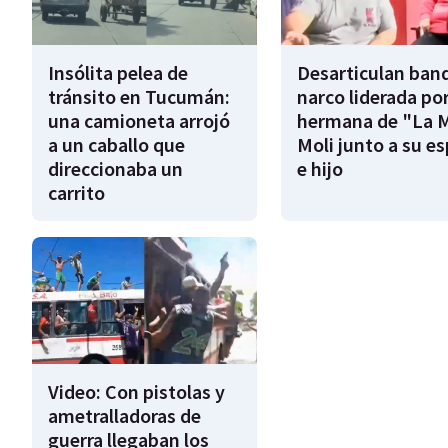
Insólita pelea de
Desarticulan ban
tránsito en Tucumán:
narco liderada por
una camioneta arrojó
hermana de "La 
a un caballo que
Moli junto a su e
direccionaba un
e hijo
carrito
Video: Con pistolas y
ametralladoras de
guerra llegaban los