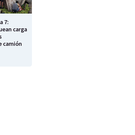
a 7:
uean carga
s
e camión