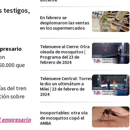
 testigos,
En febrero se
desplomaron las ventas
en los supermercados
Telenueve al Cierre: Otra
mpresario
oleada de mosquitos |
con
Programa del 23 de
febrero de 2024
50.000 que
Telenueve Central: Torres
le dio un ultimátum a
ías del tren
Milei | 23 de febrero de
2024
ción sobre
Insoportables: otra ola
de mosquitos copó el
el empresario
AMBA