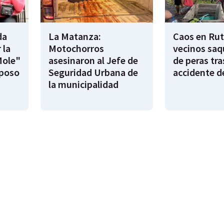
da
La Matanza:
Caos en Rut
 la
Motochorros
vecinos saq
Mole"
asesinaron al Jefe de
de peras tra
sposo
Seguridad Urbana de
accidente d
la municipalidad