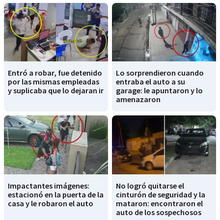
Entró a robar, fue detenido
Lo sorprendieron cuando
por las mismas empleadas
entraba el auto a su
y suplicaba que lo dejaran ir
garage: le apuntaron y lo
amenazaron
Impactantes imágenes:
No logró quitarse el
estacionó en la puerta de la
cinturón de seguridad y la
casa y le robaron el auto
mataron: encontraron el
auto de los sospechosos