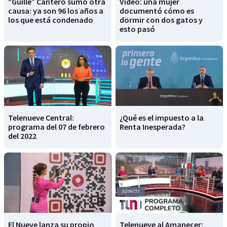
“Guille” Cantero sumó otra
Video: una mujer
causa: ya son 96 los años a
documentó cómo es
los que está condenado
dormir con dos gatos y
esto pasó
Telenueve Central:
¿Qué es el impuesto a la
programa del 07 de febrero
Renta Inesperada?
del 2022
El Nueve lanza su propio
Telenueve al Amanecer: