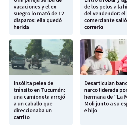
vacaciones y el ex
de los pelos a la h
suegro lo mató de 12
del vendendor: el
disparos: ella quedó
comerciante salió
herida
correrlo
Insólita pelea de
Desarticulan ban
tránsito en Tucumán:
narco liderada por
una camioneta arrojó
hermana de "La 
a un caballo que
Moli junto a su e
direccionaba un
e hijo
carrito