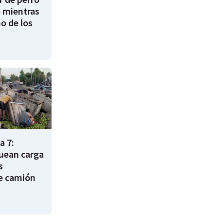
 mientras
o de los
a 7:
uean carga
s
e camión