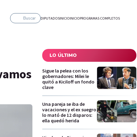
Buscar
DIPUTADOS
INICIO
INICIO
PROGRAMAS COMPLETOS
LO ÚLTIMO
 vamos
Sigue la pelea con los
gobernadores: Milei le
quitó a Kiciloff un fondo
clave
Una pareja se iba de
vacaciones y el ex suegro
lo mató de 12 disparos:
ella quedó herida