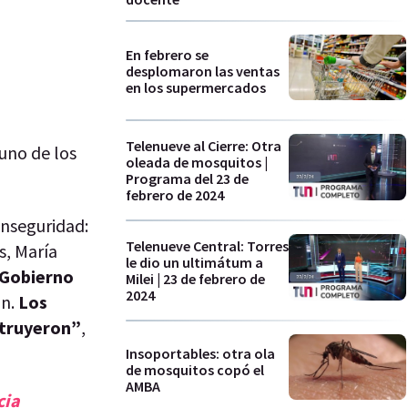
En febrero se
desplomaron las ventas
en los supermercados
Telenueve al Cierre: Otra
e uno de los
oleada de mosquitos |
Programa del 23 de
febrero de 2024
inseguridad:
Telenueve Central: Torres
s, María
le dio un ultimátum a
 Gobierno
Milei | 23 de febrero de
2024
an.
Los
struyeron”
,
Insoportables: otra ola
de mosquitos copó el
AMBA
cia