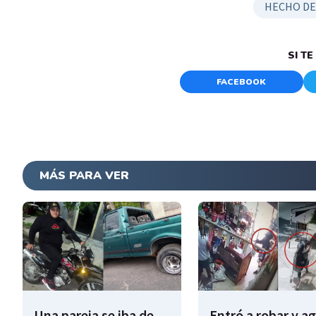
HECHO DE
SI T
FACEBOOK
MÁS PARA VER
Una pareja se iba de
Entró a robar y a