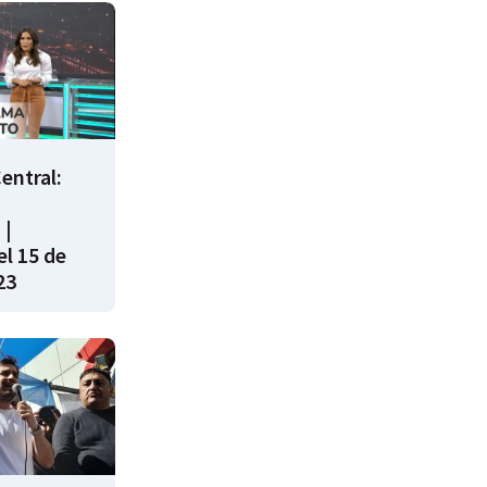
entral:
 |
l 15 de
23