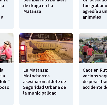
ija
de droga en La
fue grabado
Matanza
agredía a un
 a
animales
da
La Matanza:
Caos en Rut
 la
Motochorros
vecinos saq
Mole"
asesinaron al Jefe de
de peras tra
sposo
Seguridad Urbana de
accidente d
la municipalidad