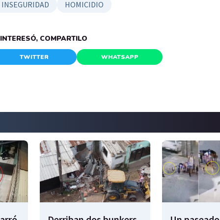
 INSEGURIDAD
HOMICIDIO
E INTERESÓ, COMPARTILO
TWITTER
WHATSAPP
garró
Derriban dos bunkers
Un paseador