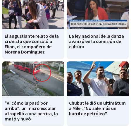
El angustiante relato de la
La ley nacional de la danza
cronista que consoló a
avanzó en la comisión de
Elian, el compañero de
cultura
Morena Domínguez
"Vi cómo la pasó por
Chubut le dió un ultimátum
arriba": un micro escolar
a Milei: "No sale más un
atropelló a una perrita, la
barril de petróleo"
mató y huyó