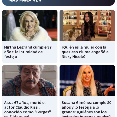
MÁS PARA VER
Mirtha Legrand cumple 97
¿Quién es la mujer con la
años: la intimidad del
que Peso Pluma engañó a
festejo
Nicky Nicole?
A sus 67 años, murió el
Susana Giménez cumple 80
actor Claudio Rissi,
años y lo festeja a lo
conocido como "Borges"
grande: ¿Quiénes son los
en El Marginal
invitados internacionales?