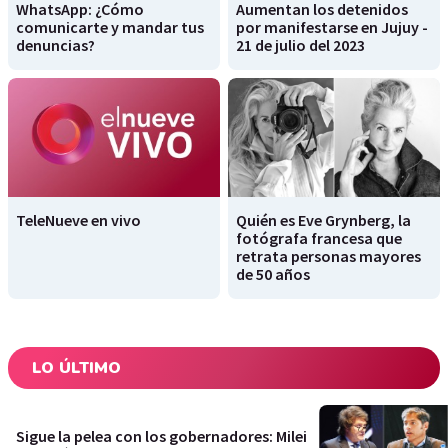
WhatsApp: ¿Cómo
Aumentan los detenidos
comunicarte y mandar tus
por manifestarse en Jujuy -
denuncias?
21 de julio del 2023
TeleNueve en vivo
Quién es Eve Grynberg, la
fotógrafa francesa que
retrata personas mayores
de 50 años
LO ÚLTIMO
Sigue la pelea con los gobernadores: Milei