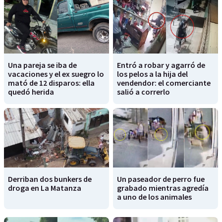
Una pareja se iba de
Entró a robar y agarró de
vacaciones y el ex suegro lo
los pelos a la hija del
mató de 12 disparos: ella
vendendor: el comerciante
quedó herida
salió a correrlo
Derriban dos bunkers de
Un paseador de perro fue
droga en La Matanza
grabado mientras agredía
a uno de los animales