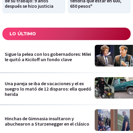
de su trabajo: 9 años
tendría que estar en 600,
después se hizo justicia
650 pesos"
LO ÚLTIMO
Sigue la pelea con los gobernadores: Milei
le quitó a Kiciloff un fondo clave
Una pareja se iba de vacaciones y el ex
suegro lo mató de 12 disparos: ella quedó
herida
Hinchas de Gimnasia insultaron y
abuchearon a Sturzenegger en el clásico