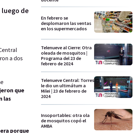
 luego de
En febrero se
desplomaron las ventas
en los supermercados
Telenueve al Cierre: Otra
Central
oleada de mosquitos |
eron a dos
Programa del 23 de
febrero de 2024
Telenueve Central: Torres
se
le dio un ultimátum a
ijeron que
Milei | 23 de febrero de
2024
n las
Insoportables: otra ola
de mosquitos copó el
.
AMBA
iera porque