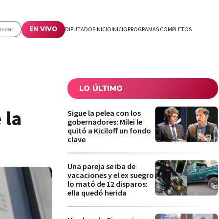
uscar
EN VIVO
DIPUTADOS
INICIO
INICIO
PROGRAMAS COMPLETOS
LO ÚLTIMO
 la
Sigue la pelea con los
gobernadores: Milei le
quitó a Kiciloff un fondo
clave
Una pareja se iba de
vacaciones y el ex suegro
lo mató de 12 disparos:
ella quedó herida