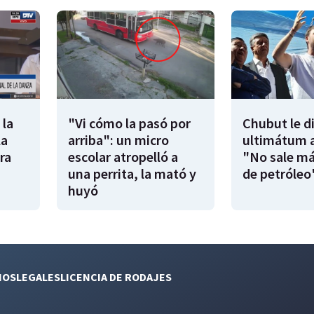
 la
"Vi cómo la pasó por
Chubut le d
la
arriba": un micro
ultimátum a
ra
escolar atropelló a
"No sale má
una perrita, la mató y
de petróleo
huyó
NOS
LEGALES
LICENCIA DE RODAJES