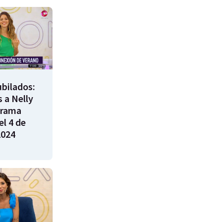
bilados:
 a Nelly
grama
l 4 de
2024