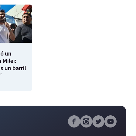
ió un
 Milei:
s un barril
"