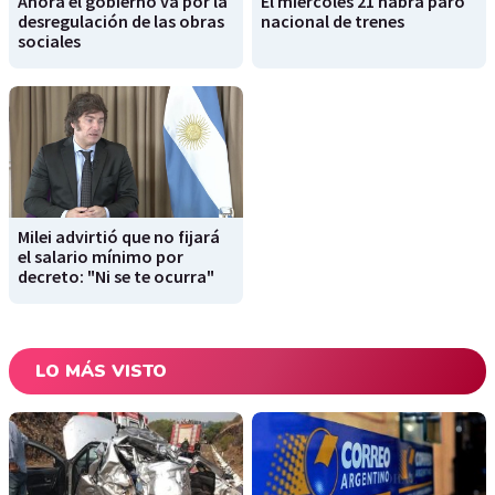
Ahora el gobierno va por la
El miércoles 21 habrá paro
desregulación de las obras
nacional de trenes
sociales
Milei advirtió que no fijará
el salario mínimo por
decreto: "Ni se te ocurra"
LO MÁS VISTO