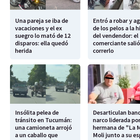
Una pareja se iba de
Entró a robar y a
vacaciones y el ex
de los pelos a la h
suegro lo mató de 12
del vendendor: el
disparos: ella quedó
comerciante salió
herida
correrlo
Insólita pelea de
Desarticulan ban
tránsito en Tucumán:
narco liderada por
una camioneta arrojó
hermana de "La 
a un caballo que
Moli junto a su e