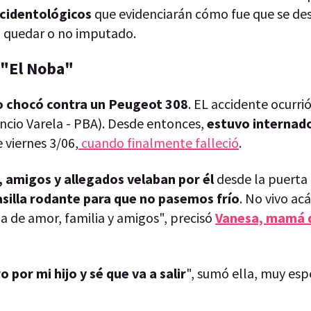
accidentológicos
que evidenciarán cómo fue que se des
eba quedar o no imputado.
 "El Noba"
o chocó contra un Peugeot 308
. EL accidente ocurrió
orencio Varela - PBA). Desde entonces,
estuvo internad
 viernes 3/06,
cuando finalmente falleció
.
, amigos y allegados velaban por él
desde la puerta
silla rodante para que no pasemos frío
. No vivo acá
 de amor, familia y amigos", precisó
Vanesa, mamá d
 por mi hijo y sé que va a salir
", sumó ella, muy es