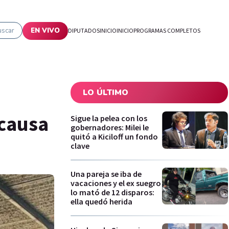
uscar
EN VIVO
DIPUTADOS
INICIO
INICIO
PROGRAMAS COMPLETOS
LO ÚLTIMO
 causa
Sigue la pelea con los
gobernadores: Milei le
quitó a Kiciloff un fondo
clave
Una pareja se iba de
vacaciones y el ex suegro
lo mató de 12 disparos:
ella quedó herida