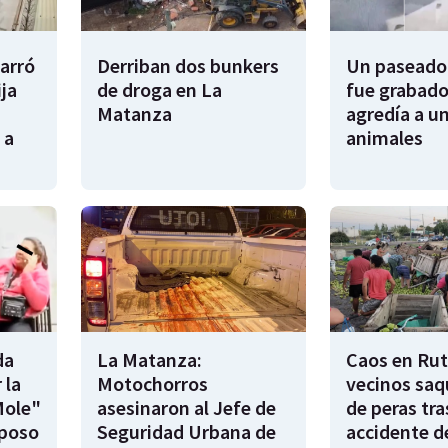
garró
Derriban dos bunkers
Un paseador
ija
de droga en La
fue grabado
Matanza
agredía a un
 a
animales
da
La Matanza:
Caos en Rut
 la
Motochorros
vecinos saq
Mole"
asesinaron al Jefe de
de peras tra
sposo
Seguridad Urbana de
accidente d