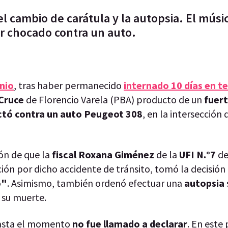
el cambio de carátula y la autopsia. El músi
er chocado contra un auto.
nio
, tras haber permanecido
internado 10 días en t
 Cruce
de Florencio Varela (PBA) producto de un
fuer
tó contra un auto Peugeot 308
, en la intersección 
ión de que la
fiscal Roxana Giménez
de la
UFI N.°7
de
ción por dicho accidente de tránsito, tomó la decisión
o"
. Asimismo, también ordenó efectuar una
autopsia
 su muerte.
hasta el momento
no fue llamado a declarar
. En este 