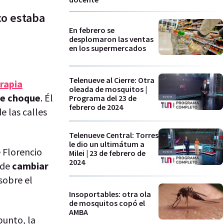
co estaba
En febrero se
desplomaron las ventas
en los supermercados
Telenueve al Cierre: Otra
erapia
oleada de mosquitos |
te choque
. Él
Programa del 23 de
febrero de 2024
de las calles
Telenueve Central: Torres
le dio un ultimátum a
 Florencio
Milei | 23 de febrero de
2024
 de
cambiar
sobre el
Insoportables: otra ola
de mosquitos copó el
AMBA
punto, la