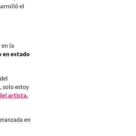
arrolló el
 en la
o en estado
 del
, solo estoy
el artista
,
peranzada en