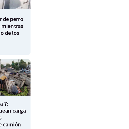
 de perro
 mientras
o de los
a 7:
uean carga
s
e camión