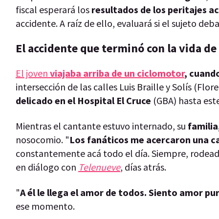
fiscal esperará los
resultados de los peritajes 
accidente. A raíz de ello, evaluará si el sujeto d
El accidente que terminó con la vida de
El joven
viajaba arriba de un ciclomotor
, cuand
intersección de las calles Luis Braille y Solís (Fl
delicado en el Hospital El Cruce
(GBA) hasta este
Mientras el cantante estuvo internado, su
familia
nosocomio. "
Los fanáticos me acercaron una ca
constantemente acá todo el día. Siempre, rodeada
en diálogo con
Telenueve
, días atrás.
"
A él le llega el amor de todos. Siento amor puro
ese momento.