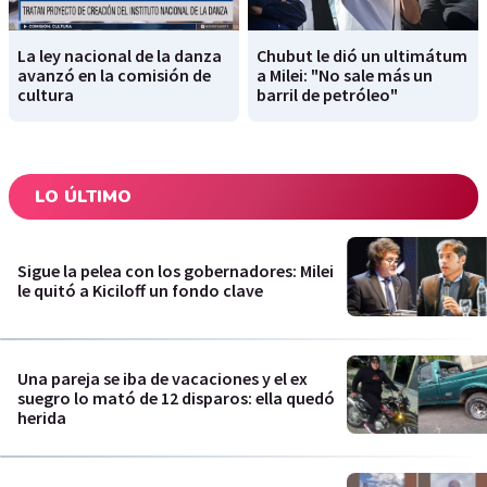
La ley nacional de la danza
Chubut le dió un ultimátum
avanzó en la comisión de
a Milei: "No sale más un
cultura
barril de petróleo"
LO ÚLTIMO
Sigue la pelea con los gobernadores: Milei
le quitó a Kiciloff un fondo clave
Una pareja se iba de vacaciones y el ex
suegro lo mató de 12 disparos: ella quedó
herida