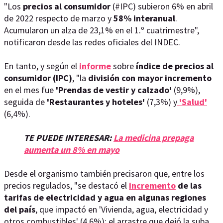
"Los
precios al consumidor
(#IPC) subieron 6% en abril
de 2022 respecto de marzo y
58% interanual
.
Acumularon un alza de 23,1% en el 1.º cuatrimestre",
notificaron desde las redes oficiales del INDEC.
En tanto, y según el
informe
sobre
índice de precios al
consumidor (IPC)
, "la
división con mayor incremento
en el mes fue
'Prendas de vestir y calzado'
(9,9%),
seguida de
'Restaurantes y hoteles'
(7,3%) y
'Salud'
(6,4%).
TE PUEDE INTERESAR:
La medicina prepaga
aumenta un 8% en mayo
Desde el organismo también precisaron que, entre los
precios regulados, "se destacó el
incremento
de las
tarifas de electricidad y agua en algunas regiones
del país
, que impactó en 'Vivienda, agua, electricidad y
otros combustibles' (4,6%); el arrastre que dejó la suba