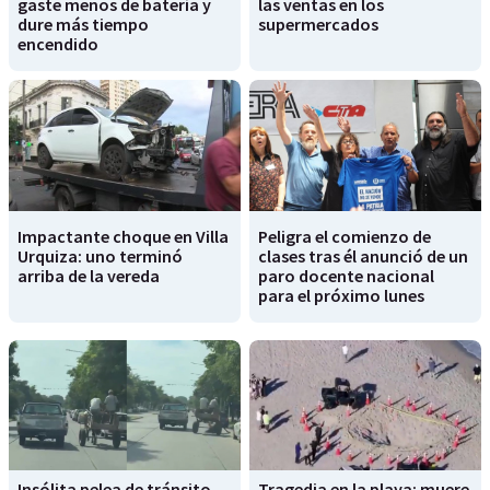
gaste menos de batería y
las ventas en los
dure más tiempo
supermercados
encendido
Impactante choque en Villa
Peligra el comienzo de
Urquiza: uno terminó
clases tras él anunció de un
arriba de la vereda
paro docente nacional
para el próximo lunes
Insólita pelea de tránsito
Tragedia en la playa: muere