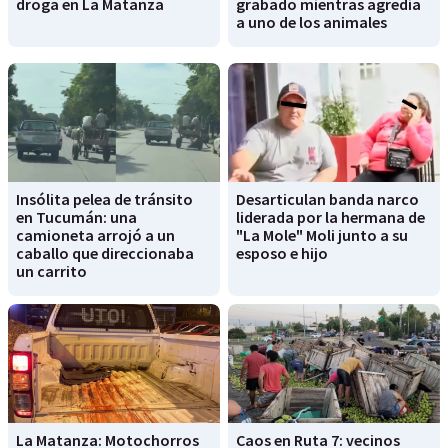
droga en La Matanza
grabado mientras agredía
a uno de los animales
Insólita pelea de tránsito
Desarticulan banda narco
en Tucumán: una
liderada por la hermana de
camioneta arrojó a un
"La Mole" Moli junto a su
caballo que direccionaba
esposo e hijo
un carrito
La Matanza: Motochorros
Caos en Ruta 7: vecinos