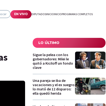
uscar
EN VIVO
DIPUTADOS
INICIO
INICIO
PROGRAMAS COMPLETOS
LO ÚLTIMO
as
Sigue la pelea con los
gobernadores: Milei le
quitó a Kiciloff un fondo
clave
Una pareja se iba de
vacaciones y el ex suegro
lo mató de 12 disparos:
ella quedó herida