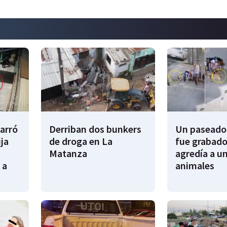
garró
Derriban dos bunkers
Un paseador
ija
de droga en La
fue grabado
Matanza
agredía a un
 a
animales