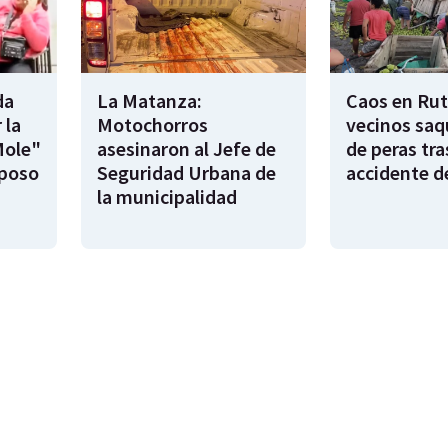
da
La Matanza:
Caos en Rut
 la
Motochorros
vecinos saq
Mole"
asesinaron al Jefe de
de peras tra
sposo
Seguridad Urbana de
accidente d
la municipalidad