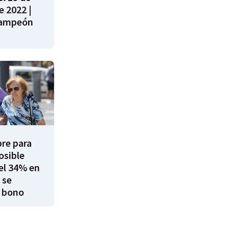
e 2022 |
campeón
re para
osible
el 34% en
 se
 bono