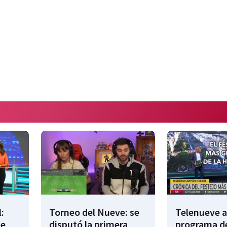
:
Torneo del Nueve: se
Telenueve al
de
disputó la primera
programa de