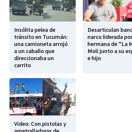
Insólita pelea de
Desarticulan ban
tránsito en Tucumán:
narco liderada por
una camioneta arrojó
hermana de "La 
a un caballo que
Moli junto a su e
direccionaba un
e hijo
carrito
Video: Con pistolas y
ametralladoras de