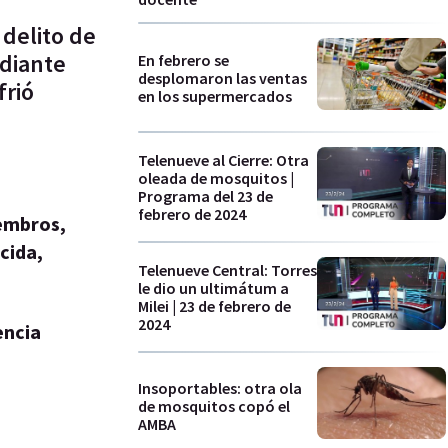
delito de
ediante
En febrero se
desplomaron las ventas
frió
en los supermercados
Telenueve al Cierre: Otra
oleada de mosquitos |
Programa del 23 de
febrero de 2024
iembros,
cida,
Telenueve Central: Torres
le dio un ultimátum a
Milei | 23 de febrero de
2024
encia
Insoportables: otra ola
de mosquitos copó el
AMBA