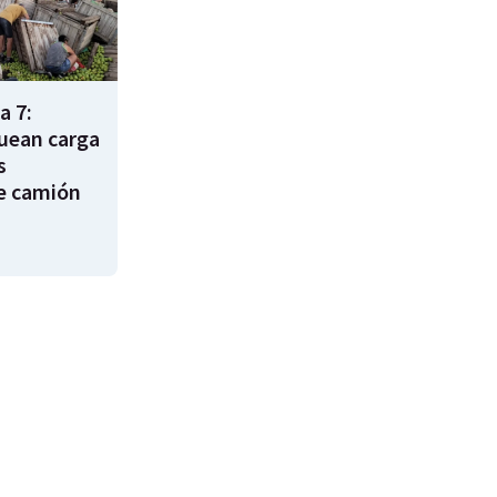
a 7:
uean carga
s
e camión