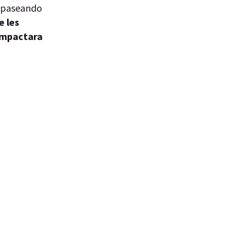
n paseando
e les
 impactara