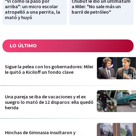
"Vi cómo la pasó por
Chubut le dió un ultimátum
arriba": un micro escolar
a Milei: "No sale más un
atropelló a una perrita, la
barril de petróleo"
mató y huyó
LO ÚLTIMO
Sigue la pelea con los gobernadores: Milei
le quitó a Kiciloff un fondo clave
Una pareja se iba de vacaciones y el ex
suegro lo mató de 12 disparos: ella quedó
herida
Hinchas de Gimnasia insultaron y