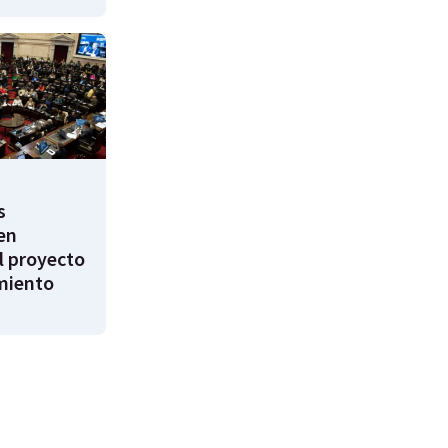
s
en
l proyecto
miento