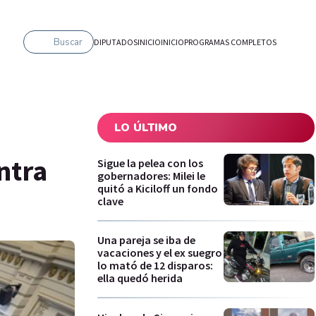
Buscar
DIPUTADOS
INICIO
INICIO
PROGRAMAS COMPLETOS
LO ÚLTIMO
ntra
Sigue la pelea con los
gobernadores: Milei le
quitó a Kiciloff un fondo
clave
Una pareja se iba de
vacaciones y el ex suegro
lo mató de 12 disparos:
ella quedó herida