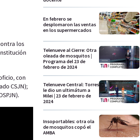
En febrero se
desplomaron las ventas
en los supermercados
contra los
Telenueve al Cierre: Otra
onstitución
oleada de mosquitos |
Programa del 23 de
febrero de 2024
ficio, con
Telenueve Central: Torres
rado CSJN);
le dio un ultimátum a
 OSPJN).
Milei | 23 de febrero de
2024
Insoportables: otra ola
de mosquitos copó el
AMBA