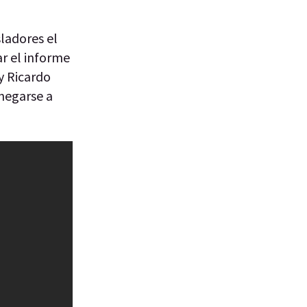
sladores el
ar el informe
y Ricardo
 negarse a