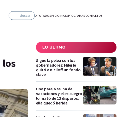
Buscar
DIPUTADOS
INICIO
INICIO
PROGRAMAS COMPLETOS
LO ÚLTIMO
 los
Sigue la pelea con los
gobernadores: Milei le
quitó a Kiciloff un fondo
clave
Una pareja se iba de
vacaciones y el ex suegro
lo mató de 12 disparos:
ella quedó herida