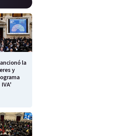
ancionó la
leres y
rograma
 IVA'