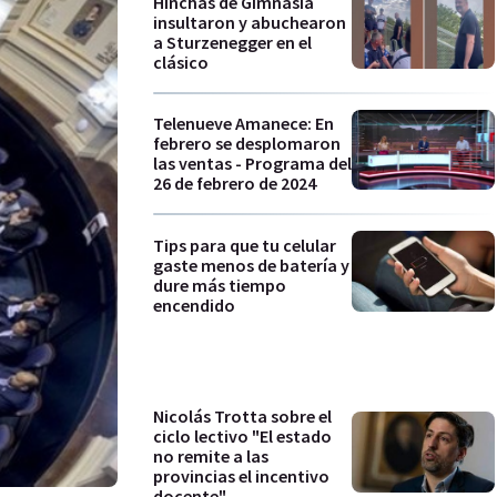
Hinchas de Gimnasia
insultaron y abuchearon
a Sturzenegger en el
clásico
Telenueve Amanece: En
febrero se desplomaron
las ventas - Programa del
26 de febrero de 2024
Tips para que tu celular
gaste menos de batería y
dure más tiempo
encendido
Nicolás Trotta sobre el
ciclo lectivo "El estado
no remite a las
provincias el incentivo
docente"