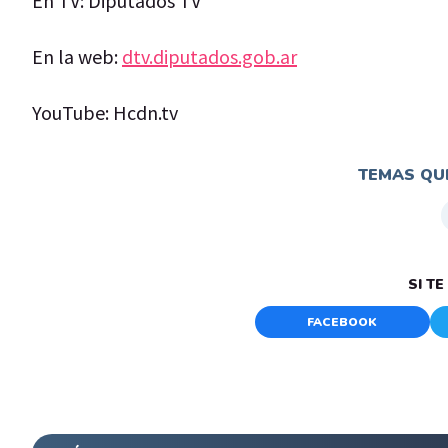
En TV: Diputados TV
En la web:
dtv.diputados.gob.ar
YouTube: Hcdn.tv
TEMAS QUE
SI T
FACEBOOK