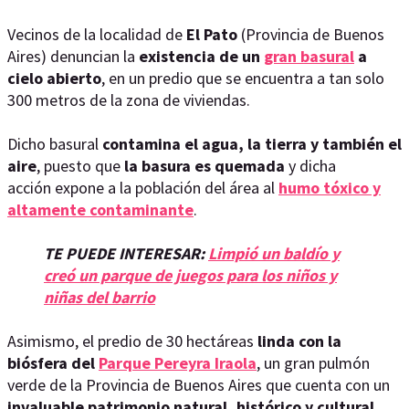
Vecinos de la localidad de
El Pato
(Provincia de Buenos
Aires) denuncian la
existencia de un
gran basural
a
cielo abierto
, en un predio que se encuentra a tan solo
300 metros de la zona de viviendas.
Dicho basural
contamina el agua, la tierra y también el
aire
, puesto que
la basura es quemada
y dicha
acción expone a la población del área al
humo tóxico y
altamente contaminante
.
TE PUEDE INTERESAR:
Limpió un baldío y
creó un parque de juegos para los niños y
niñas del barrio
Asimismo, el predio de 30 hectáreas
linda con la
biósfera del
Parque Pereyra Iraola
, un gran pulmón
verde de la Provincia de Buenos Aires que cuenta con un
invaluable patrimonio natural, histórico y cultural
.