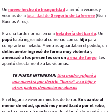
Un
nuevo hecho de inseguridad
alarmó a vecinos y
vecinas de la
localidad de
Gregorio de Laferrere
(Gran
Buenos Aires).
Era una tarde normal en una
heladería del barrio
. Un
papá
había ingresado al comercio con su
hijo
para
comprarle un helado. Mientras aguardaban el pedido, un
delincuente ingresó de forma muy violenta
y
amenazó a los presentes con un
arma de fuego
. Les
apuntó directamente a las víctimas.
TE PUEDE INTERESAR:
Una madre golpeó a
una maestra por decirle "burro" a su hijo y
otros padres denunciaron abusos
En el lugar se vivieron minutos de terror.
En cuanto al
menor de edad, quedó muy movilizado por el robo
,
puesto que sufrió mucho cuando el ladrón le apuntó a su