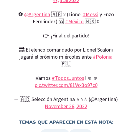
#Qatar2022
⚽
@Argentina
🇦🇷 2 (Lionel
#Messi
y Enzo
Fernández) 🆚
#México
🇲🇽 0
👉 ¡Final del partido!
🔜 El elenco comandado por Lionel Scaloni
jugará el próximo miércoles ante
#Polonia
🇵🇱
¡Vamos
#TodosJuntos
! 🤜🤛
pic.twitter.com/81Wx3o97c0
— 🇦🇷 Selección Argentina ⭐⭐⭐ (@Argentina)
November 26, 2022
TEMAS QUE APARECEN EN ESTA NOTA: