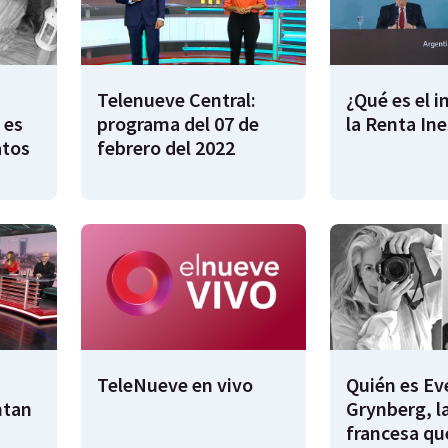
Telenueve Central:
¿Qué es el 
 es
programa del 07 de
la Renta In
atos
febrero del 2022
TeleNueve en vivo
Quién es Ev
ntan
Grynberg, l
francesa qu