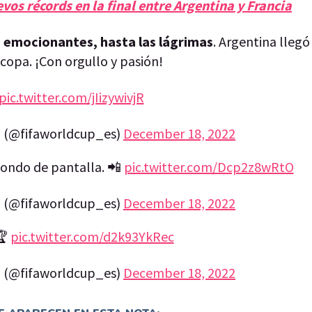
vos récords en la final entre Argentina y Francia
e emocionantes, hasta las lágrimas
. Argentina llegó 
 copa. ¡Con orgullo y pasión!
pic.twitter.com/jIizywivjR
 (@fifaworldcup_es)
December 18, 2022
fondo de pantalla. 📲
pic.twitter.com/Dcp2z8wRtO
 (@fifaworldcup_es)
December 18, 2022
🏆
pic.twitter.com/d2k93YkRec
 (@fifaworldcup_es)
December 18, 2022