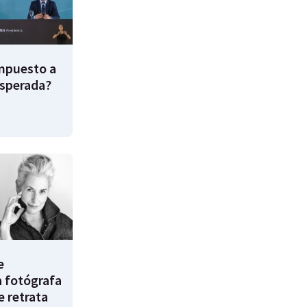
impuesto a
esperada?
e
a fotógrafa
e retrata