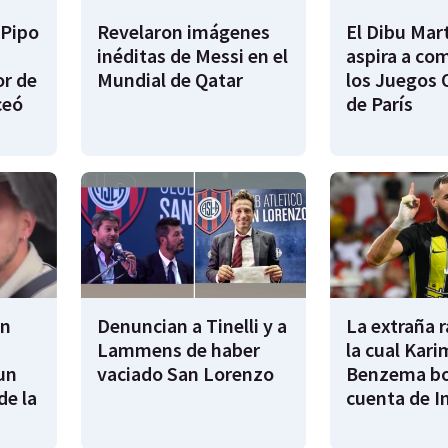
 Pipo
Revelaron imágenes
El Dibu Mar
inéditas de Messi en el
aspira a co
or de
Mundial de Qatar
los Juegos 
ceó
de París
en
Denuncian a Tinelli y a
La extraña 
Lammens de haber
la cual Kari
un
vaciado San Lorenzo
Benzema bo
de la
cuenta de I