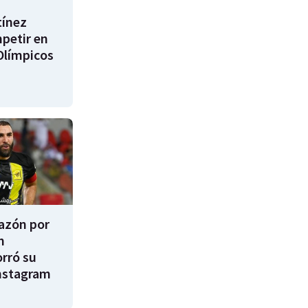
tínez
mpetir en
Olímpicos
razón por
m
rró su
nstagram