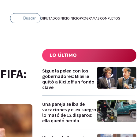
Buscar
DIPUTADOS
INICIO
INICIO
PROGRAMAS COMPLETOS
LO ÚLTIMO
FIFA:
Sigue la pelea con los
gobernadores: Milei le
quitó a Kiciloff un fondo
clave
Una pareja se iba de
vacaciones y el ex suegro
lo mató de 12 disparos:
ella quedó herida