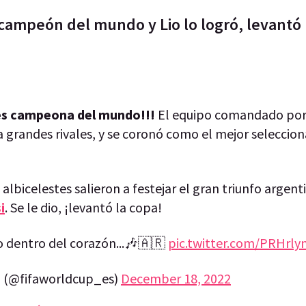
 campeón del mundo y Lio lo logró, levantó 
 es campeona del mundo!!!
El equipo comandado por
 grandes rivales, y se coronó como el mejor seleccio
s albicelestes salieron a festejar el gran triunfo argent
i
. Se le dio, ¡levantó la copa!
o dentro del corazón...🎶🇦🇷
pic.twitter.com/PRHrly
 (@fifaworldcup_es)
December 18, 2022