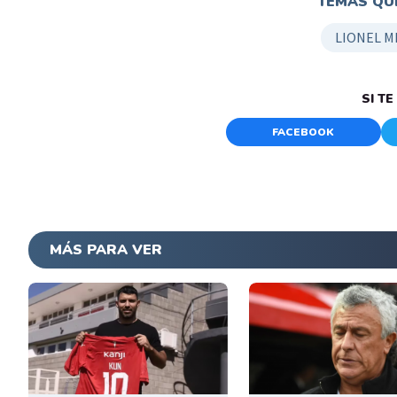
TEMAS QUE
LIONEL M
SI T
FACEBOOK
MÁS PARA VER