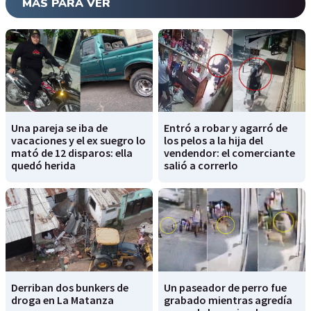
MÁS PARA VER
Una pareja se iba de
Entró a robar y agarró de
vacaciones y el ex suegro lo
los pelos a la hija del
mató de 12 disparos: ella
vendendor: el comerciante
quedó herida
salió a correrlo
Derriban dos bunkers de
Un paseador de perro fue
droga en La Matanza
grabado mientras agredía