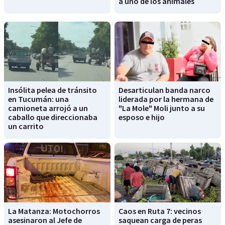
a uno de los animales
Insólita pelea de tránsito
Desarticulan banda narco
en Tucumán: una
liderada por la hermana de
camioneta arrojó a un
"La Mole" Moli junto a su
caballo que direccionaba
esposo e hijo
un carrito
La Matanza: Motochorros
Caos en Ruta 7: vecinos
asesinaron al Jefe de
saquean carga de peras