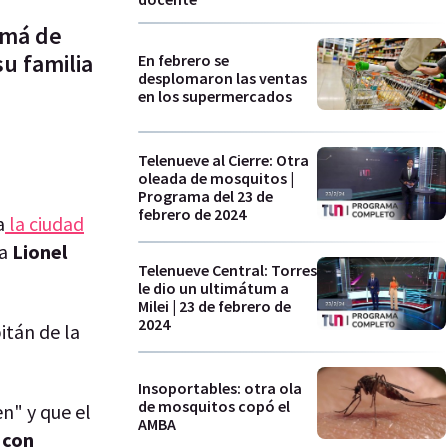
amá de
su familia
En febrero se
desplomaron las ventas
en los supermercados
Telenueve al Cierre: Otra
oleada de mosquitos |
Programa del 23 de
febrero de 2024
a
la ciudad
a
Lionel
Telenueve Central: Torres
le dio un ultimátum a
Milei | 23 de febrero de
2024
itán de la
Insoportables: otra ola
de mosquitos copó el
en" y que el
AMBA
 con