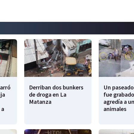
garró
Derriban dos bunkers
Un paseador
ija
de droga en La
fue grabado
Matanza
agredía a un
 a
animales