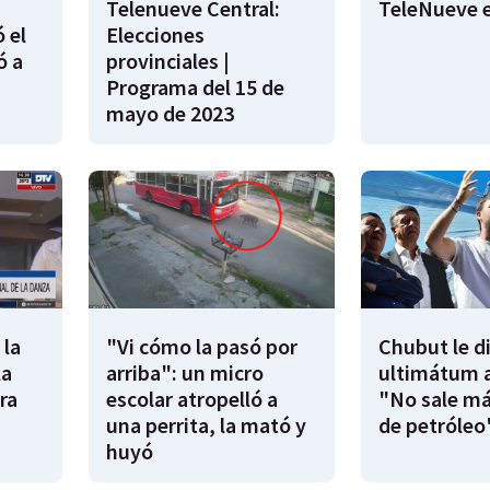
Telenueve Central:
TeleNueve e
 el
Elecciones
ó a
provinciales |
Programa del 15 de
mayo de 2023
 la
"Vi cómo la pasó por
Chubut le d
la
arriba": un micro
ultimátum a
ra
escolar atropelló a
"No sale má
una perrita, la mató y
de petróleo
huyó