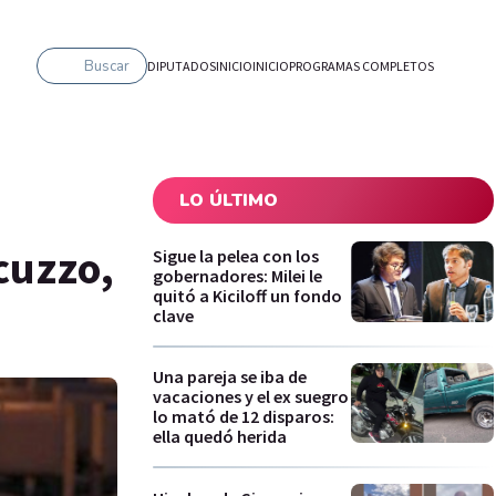
Buscar
DIPUTADOS
INICIO
INICIO
PROGRAMAS COMPLETOS
LO ÚLTIMO
cuzzo,
Sigue la pelea con los
gobernadores: Milei le
quitó a Kiciloff un fondo
clave
Una pareja se iba de
vacaciones y el ex suegro
lo mató de 12 disparos:
ella quedó herida