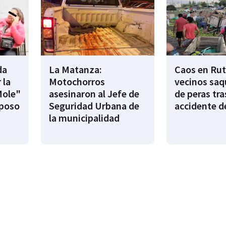
da
La Matanza:
Caos en Rut
 la
Motochorros
vecinos saq
Mole"
asesinaron al Jefe de
de peras tra
sposo
Seguridad Urbana de
accidente d
la municipalidad