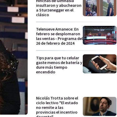
Hinchas de Gimnasia
insultaron y abuchearon
a Sturzenegger en el
clásico
Telenueve Amanece: En
febrero se desplomaron
las ventas - Programa del
26 de febrero de 2024
Tips para que tu celular
gaste menos de batería y
dure más tiempo
encendido
Nicolás Trotta sobre el
ciclo lectivo "El estado
no remite a las
provincias el incentivo
docente"