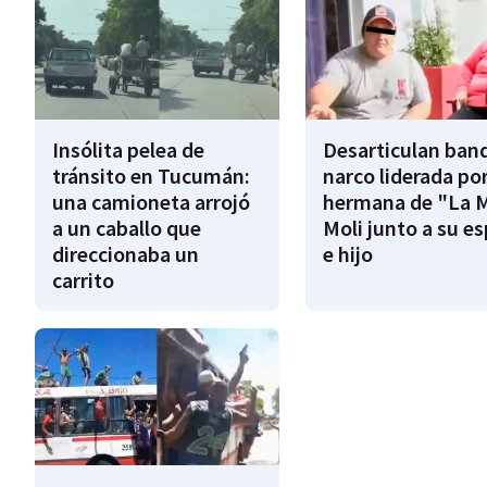
Insólita pelea de
Desarticulan ban
tránsito en Tucumán:
narco liderada por
una camioneta arrojó
hermana de "La 
a un caballo que
Moli junto a su e
direccionaba un
e hijo
carrito