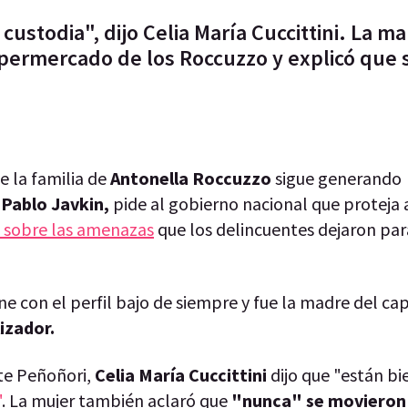
stodia", dijo Celia María Cuccittini. La m
 supermercado de los Roccuzzo y explicó que 
e la familia de
Antonella Roccuzzo
sigue generando
,
Pablo Javkin,
pide al gobierno nacional que proteja 
s sobre las amenazas
que los delincuentes dejaron par
ne con el perfil bajo de siempre y fue la madre del cap
izador.
te Peñoñori,
Celia María Cuccittini
dijo que "están bi
"
. La mujer también aclaró que
"nunca" se movieron