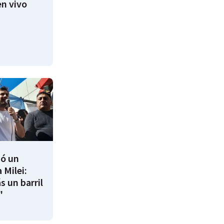
n vivo
ió un
 Milei:
s un barril
"