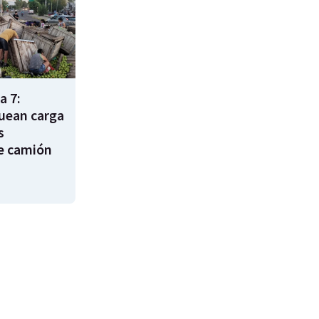
a 7:
uean carga
s
e camión